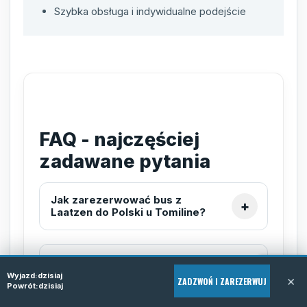
Szybka obsługa i indywidualne podejście
FAQ - najczęściej
zadawane pytania
Jak zarezerwować bus z
Laatzen do Polski u Tomiline?
Czy usługa door-to-door
obejmuje odbiór z mojego
Wyjazd:
dzisiaj
×
ZADZWOŃ I ZAREZERWUJ
domu w Laatzen?
Powrót:
dzisiaj