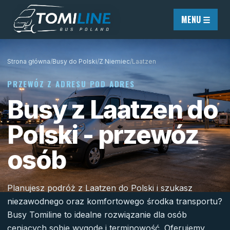
Przejdź do treści
MENU ☰
Strona główna
/
Busy do Polski
/
Z Niemiec
/
Laatzen
PRZEWÓZ Z ADRESU POD ADRES
Busy z Laatzen do
Polski - przewóz
osób
Planujesz podróż z Laatzen do Polski i szukasz
niezawodnego oraz komfortowego środka transportu?
Busy Tomiline to idealne rozwiązanie dla osób
ceniących sobie wygodę i terminowość. Oferujemy