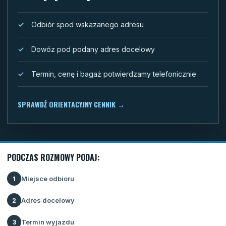
Odbiór spod wskazanego adresu
Dowóz pod podany adres docelowy
Termin, cenę i bagaż potwierdzamy telefonicznie
SPRAWDŹ ORIENTACYJNY CENNIK
→
PODCZAS ROZMOWY PODAJ:
Miejsce odbioru
1
Adres docelowy
2
Termin wyjazdu
3