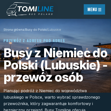
Przejdź do treści
MENU ☰
Strona główna
/
Busy do Polski
/
Lubuskie
PRZEWÓZ Z ADRESU POD ADRES
Busy z Niemiec do
Polski (Lubuskie) -
przewóz osób
Planując podróż z Niemiec do województwa
lubuskiego w Polsce, warto wybrać sprawdzonego
przewoźnika, który zagwarantuje komfortowy i
bezpieczny przejazd. Busy Tomiline oferują