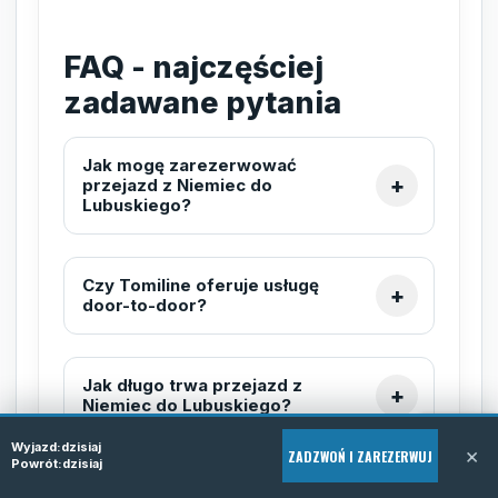
FAQ - najczęściej
zadawane pytania
Jak mogę zarezerwować
przejazd z Niemiec do
Lubuskiego?
Czy Tomiline oferuje usługę
door-to-door?
Jak długo trwa przejazd z
Niemiec do Lubuskiego?
Wyjazd:
dzisiaj
×
ZADZWOŃ I ZAREZERWUJ
Powrót:
dzisiaj
Czy busy Tomiline zabierają