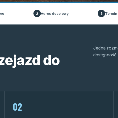
oru
Adres docelowy
Termin
2
3
Jedna rozmo
zejazd do
dostępność 
02