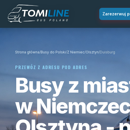
Przejdź do treści
Zarezerwuj p
Strona główna
/
Busy do Polski
/
Z Niemiec
/
Olsztyn
/
Duisburg
PRZEWÓZ Z ADRESU POD ADRES
Busy z mias
w Niemczec
Olsztyna - 