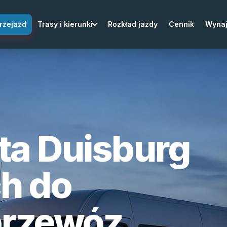
rzejazd
Trasy i kierunki
Rozkład jazdy
Cennik
Wyna
ta Duisburg
h do
przewóz