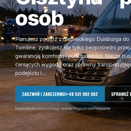
osób
Planujesz podróż z niemieckiego Duisburga do
Tomiline, zyskujesz nie tylko bezpośredni przej
gwarancję komfortu i punktualności. Nasze bu
ceniących wygodę oraz sprawny transport mię
podejściu i...
ZADZWOŃ I ZAREZERWUJ
+48 531 982 982
SPRAWDŹ 
Najszybciej ustalisz trasę i wolne miejsce telefonicznie.