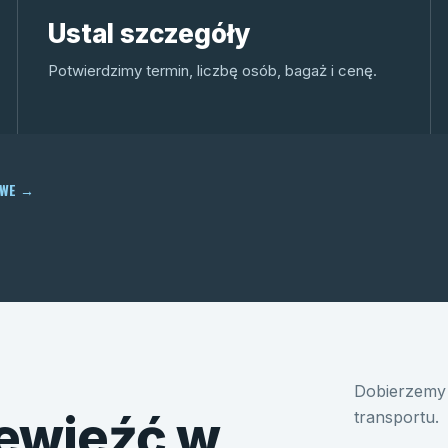
Ustal szczegóły
Potwierdzimy termin, liczbę osób, bagaż i cenę.
OWE
→
Dobierzemy 
ewieźć w
transportu.