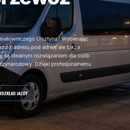
 malowniczego Olsztyna? Wybierając
azd z adresu pod adres, ale także
sy są idealnym rozwiązaniem dla osób
dzynarodowy. Dzięki profesjonalnemu
ROZKŁAD JAZDY