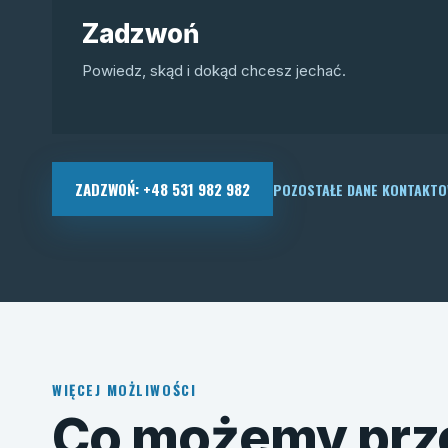
Zadzwoń
Powiedz, skąd i dokąd chcesz jechać.
ZADZWOŃ: +48 531 982 982
POZOSTAŁE DANE KONTAKT
WIĘCEJ MOŻLIWOŚCI
Co możemy prz