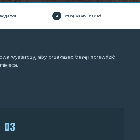
 wyjazdu
Liczbę osób i bagaż
4
wa wystarczy, aby przekazać trasę i sprawdzić
miejsca.
03