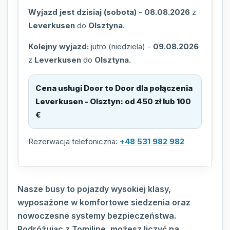
Wyjazd jest dzisiaj (sobota)
-
08.08.2026
z
Leverkusen
do
Olsztyna
.
Kolejny wyjazd:
jutro (niedziela)
-
09.08.2026
z
Leverkusen
do
Olsztyna
.
Cena usługi Door to Door dla połączenia
Leverkusen - Olsztyn
:
od 450 zł lub 100
€
Rezerwacja telefoniczna:
+48 531 982 982
Nasze busy to pojazdy wysokiej klasy,
wyposażone w komfortowe siedzenia oraz
nowoczesne systemy bezpieczeństwa.
Podróżując z Tomiline, możesz liczyć na