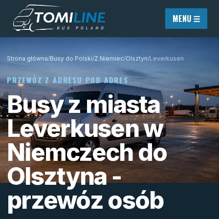
Przejdź do treści
MENU ☰
Strona główna
/
Busy do Polski
/
Z Niemiec
/
Olsztyn
/
Leverkusen
PRZEWÓZ Z ADRESU POD ADRES
Busy z miasta
Leverkusen w
Niemczech do
Olsztyna -
przewóz osób