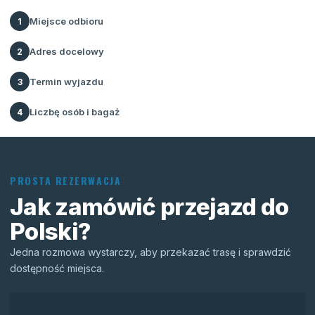
Miejsce odbioru
1
Adres docelowy
2
Termin wyjazdu
3
Liczbę osób i bagaż
4
PROSTA REZERWACJA
Jak zamówić przejazd do
Polski?
Jedna rozmowa wystarczy, aby przekazać trasę i sprawdzić
dostępność miejsca.