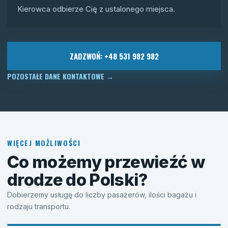
Kierowca odbierze Cię z ustalonego miejsca.
ZADZWOŃ: +48 531 982 982
POZOSTAŁE DANE KONTAKTOWE
→
WIĘCEJ MOŻLIWOŚCI
Co możemy przewieźć w
drodze do Polski?
Dobierzemy usługę do liczby pasażerów, ilości bagażu i
rodzaju transportu.