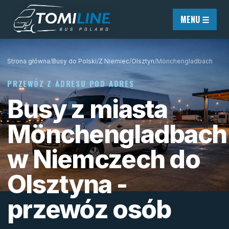
Przejdź do treści
MENU ☰
Strona główna
/
Busy do Polski
/
Z Niemiec
/
Olsztyn
/
Mönchengladbach
PRZEWÓZ Z ADRESU POD ADRES
Busy z miasta
Mönchengladbach
w Niemczech do
Olsztyna -
przewóz osób