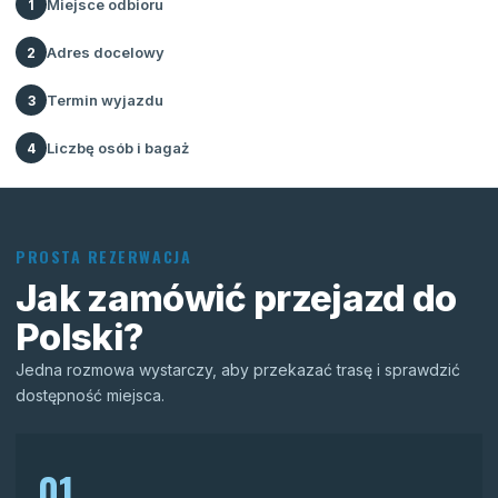
Miejsce odbioru
1
Adres docelowy
2
Termin wyjazdu
3
Liczbę osób i bagaż
4
PROSTA REZERWACJA
Jak zamówić przejazd do
Polski?
Jedna rozmowa wystarczy, aby przekazać trasę i sprawdzić
dostępność miejsca.
01