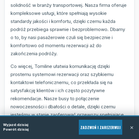
solidność w branży transportowej. Nasza firma oferuje
kompleksowe usługi, które spełniają wysokie
standardy jakości i komfortu, dzięki czemu każda
podróż przebiega sprawnie i bezproblemowo. Dbamy
o to, by nasi pasażerowie czuli się bezpiecznie i
komfortowo od momentu rezerwacji aż do
zakończenia podróży.
Co więcej, Tomiline ułatwia komunikację dzięki
prostemu systemowi rezerwacji oraz szybkiemu
kontaktowi telefonicznemu, co przekłada się na
satysfakcję klientów i ich często pozytywne
rekomendacje. Nasze busy to połączenie
nowoczesności i dbałości o detale, dzięki czemu
jesteśmy w stanie zaoferować przewozy spełniające
oczekiwania każdego, nawet najbardziej
Wyjazd:
dzisiaj
×
ZADZWOŃ I ZAREZERWUJ
Powrót:
dzisiaj
wymagającego pasażera.