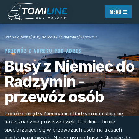
Przejdź do treści
MENU ☰
Strona główna
/
Busy do Polski
/
Z Niemiec
/
Radzymin
PRZEWÓZ Z ADRESU POD ADRES
Busy z Niemiec do
Radzymin -
przewóz osób
Podróże między Niemcami a Radzyminem stają się
teraz znacznie prostsze dzięki Tomiline - firmie
specjalizującej się w przewozach osób na trasach
międzynarodowych. Nasza usługa busy z Niemiec do