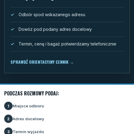
Odbiór spod wskazanego adresu
Dowóz pod podany adres docelowy
Termin, cenę i bagaż potwierdzamy telefonicznie
SPRAWDŹ ORIENTACYJNY CENNIK
→
PODCZAS ROZMOWY PODAJ:
Miejsce odbioru
1
Adres docelowy
2
Termin wyjazdu
3