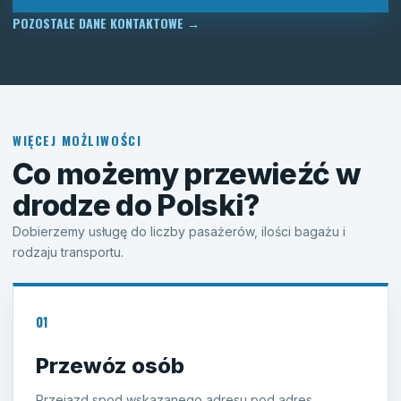
POZOSTAŁE DANE KONTAKTOWE
→
WIĘCEJ MOŻLIWOŚCI
Co możemy przewieźć w
drodze do Polski?
Dobierzemy usługę do liczby pasażerów, ilości bagażu i
rodzaju transportu.
01
Przewóz osób
Przejazd spod wskazanego adresu pod adres