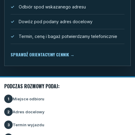
Odbiór spod wskazanego adresu
Dowóz pod podany adres docelowy
Termin, cenę i bagaż potwierdzamy telefonicznie
SPRAWDŹ ORIENTACYJNY CENNIK
→
PODCZAS ROZMOWY PODAJ:
Miejsce odbioru
1
Adres docelowy
2
Termin wyjazdu
3