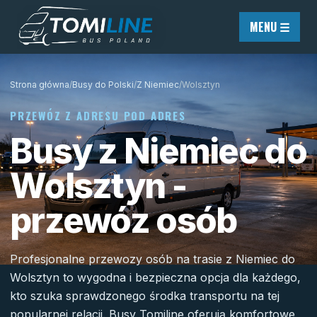
Przejdź do treści
MENU ☰
Strona główna
/
Busy do Polski
/
Z Niemiec
/
Wolsztyn
PRZEWÓZ Z ADRESU POD ADRES
Busy z Niemiec do
Wolsztyn -
przewóz osób
Profesjonalne przewozy osób na trasie z Niemiec do
Wolsztyn to wygodna i bezpieczna opcja dla każdego,
kto szuka sprawdzonego środka transportu na tej
popularnej relacji. Busy Tomiline oferują komfortowe