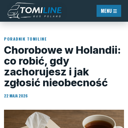
Przejdź do treści
MENU ☰
PORADNIK TOMILINE
Chorobowe w Holandii:
co robić, gdy
zachorujesz i jak
zgłosić nieobecność
22 MAJA 2026