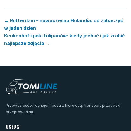
← Rotterdam – nowoczesna Holandia: co zobaczyć
w jeden dzień
Keukenhof i pola tulipanów: kiedy jechać i jak zrobić
najlepsze zdjęcia →
Przewóz osób, wynajem busa z kierowcą, transport przesyłek i
przeprowadzki.
USŁUGI