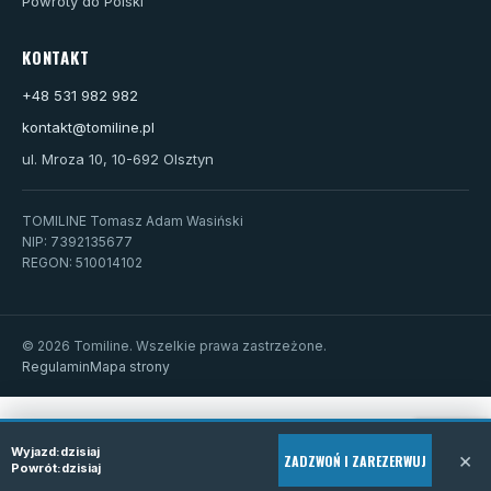
Powroty do Polski
KONTAKT
+48 531 982 982
kontakt@tomiline.pl
ul. Mroza 10, 10-692 Olsztyn
TOMILINE Tomasz Adam Wasiński
NIP: 7392135677
REGON: 510014102
© 2026 Tomiline. Wszelkie prawa zastrzeżone.
Regulamin
Mapa strony
Wyjazd:
dzisiaj
×
ZADZWOŃ I ZAREZERWUJ
Powrót:
dzisiaj