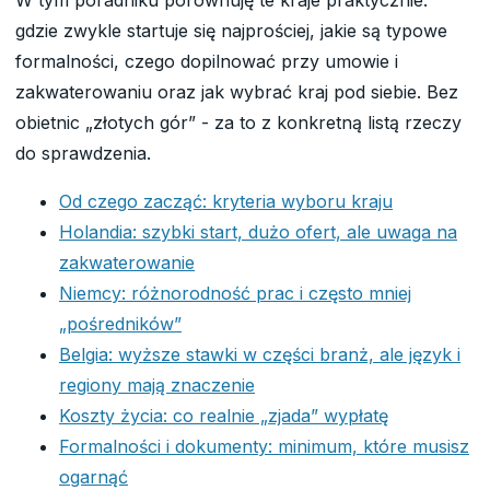
gdzie zwykle startuje się najprościej, jakie są typowe
formalności, czego dopilnować przy umowie i
zakwaterowaniu oraz jak wybrać kraj pod siebie. Bez
obietnic „złotych gór” - za to z konkretną listą rzeczy
do sprawdzenia.
Od czego zacząć: kryteria wyboru kraju
Holandia: szybki start, dużo ofert, ale uwaga na
zakwaterowanie
Niemcy: różnorodność prac i często mniej
„pośredników”
Belgia: wyższe stawki w części branż, ale język i
regiony mają znaczenie
Koszty życia: co realnie „zjada” wypłatę
Formalności i dokumenty: minimum, które musisz
ogarnąć