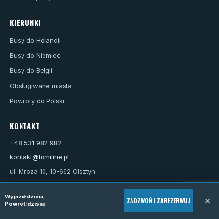
KIERUNKI
Busy do Holandii
Busy do Niemiec
Busy do Belgii
Obsługiwane miasta
Powroty do Polski
KONTAKT
+48 531 982 982
kontakt@tomiline.pl
ul. Mroza 10, 10-692 Olsztyn
Wyjazd:
dzisiaj
×
TOMILINE Tomasz Adam Wasiński
ZADZWOŃ I ZAREZERWUJ
Powrót:
dzisiaj
NIP: 7392135677
REGON: 510014102