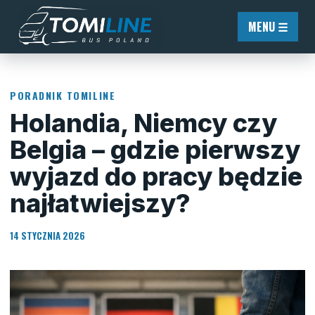
Przejdź do treści
MENU ☰
PORADNIK TOMILINE
Holandia, Niemcy czy
Belgia – gdzie pierwszy
wyjazd do pracy będzie
najłatwiejszy?
14 STYCZNIA 2026