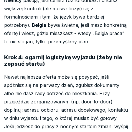
Niemcy
pasują, jeśli cenisz różnorodność i chcesz
większej kontroli (ale musisz liczyć się z
formalnościami i tym, że język bywa bardziej
potrzebny).
Belgia
bywa świetna, jeśli masz konkretną
ofertę i wiesz, gdzie mieszkasz - wtedy „Belgia praca”
to nie slogan, tylko przemyślany plan.
Krok 4: ogarnij logistykę wyjazdu (żeby nie
zepsuć startu)
Nawet najlepsza oferta może się posypać, jeśli
spóźnisz się na pierwszy dzień, zgubisz dokumenty
albo nie dasz rady dotrzeć do mieszkania. Przy
przejeździe zorganizowanym (np. door-to-door)
dopilnuj: adresu odbioru, adresu docelowego, kontaktu
w dniu wyjazdu i tego, o której musisz być gotowy.
Jeśli jedziesz do pracy z nocnym startem zmian, wyśpij