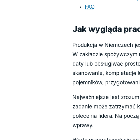
FAQ
Jak wygląda pra
Produkcja w Niemczech jes
W zakładzie spożywczym m
daty lub obsługiwać prost
skanowanie, kompletację l
pojemników, przygotowani
Najważniejsze jest zrozumi
zadanie może zatrzymać ko
polecenia lidera. Na pocz
wprawy.
Warto przygotować się na s