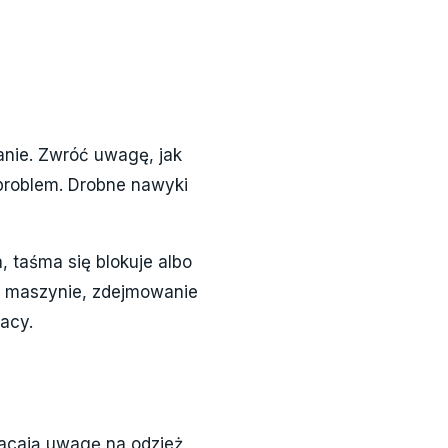
anie. Zwróć uwagę, jak
ą problem. Drobne nawyki
, taśma się blokuje albo
y maszynie, zdejmowanie
acy.
racają uwagę na odzież