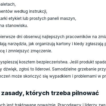
aletach,
entów według instrukcji,
arki etykiet lub prostych paneli maszyn,
na stanowisku.
pierwsze dni obserwuj najlepszych pracowników na zmi
dają narzędzia, jak organizują kartony i kiedy zgłaszaj
acę i zmniejszyć zmęczenie.
rzyspieszaj kosztem bezpieczeństwa. Jeśli produkt spada
dźwięk, zgłoś to liderowi. Samodzielne grzebanie prz
ieczeń może skończyć się wypadkiem i problemami w pr
 zasady, których trzeba pilnować
ch jest traktowane poważnie. Pracodawcy i liderzy zw