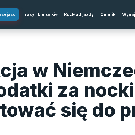
rzejazd
Trasy i kierunki
Rozkład jazdy
Cennik
Wyna
cja w Niemcze
datki za nocki 
tować się do p