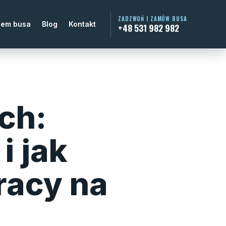
ZADZWOŃ I ZAMÓW BUSA
jem busa
Blog
Kontakt
+48 531 982 982
ch:
i jak
racy na