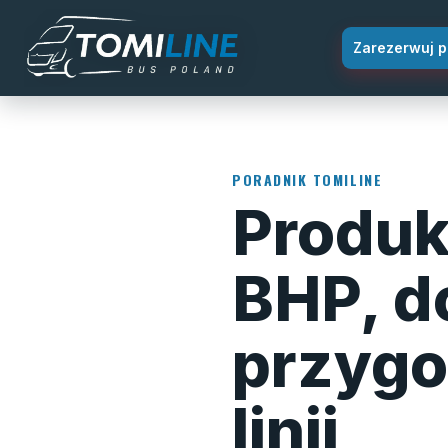
Przejdź do treści
Zarezerwuj p
PORADNIK TOMILINE
Produk
BHP, do
przygo
linii