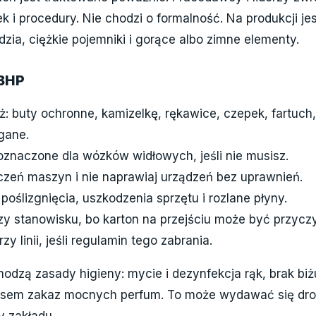
k i procedury. Nie chodzi o formalność. Na produkcji je
ędzia, ciężkie pojemniki i gorące albo zimne elementy.
BHP
 buty ochronne, kamizelkę, rękawice, czepek, fartuch, 
gane.
oznaczone dla wózków widłowych, jeśli nie musisz.
czeń maszyn i nie naprawiaj urządzeń bez uprawnień.
poślizgnięcia, uszkodzenia sprzętu i rozlane płyny.
zy stanowisku, bo karton na przejściu może być przyc
zy linii, jeśli regulamin tego zabrania.
dzą zasady higieny: mycie i dezynfekcja rąk, brak biżu
czasem zakaz mocnych perfum. To może wydawać się dr