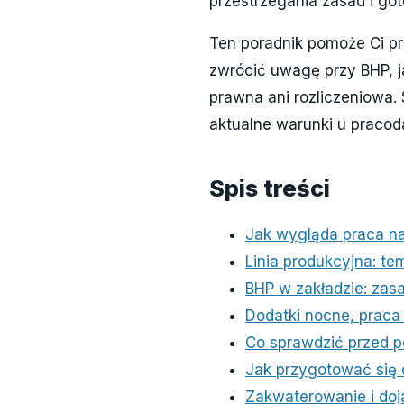
przestrzegania zasad i go
Ten poradnik pomoże Ci pr
zwrócić uwagę przy BHP, j
prawna ani rozliczeniowa.
aktualne warunki u pracod
Spis treści
Jak wygląda praca n
Linia produkcyjna: te
BHP w zakładzie: zasa
Dodatki nocne, praca
Co sprawdzić przed 
Jak przygotować się
Zakwaterowanie i doj