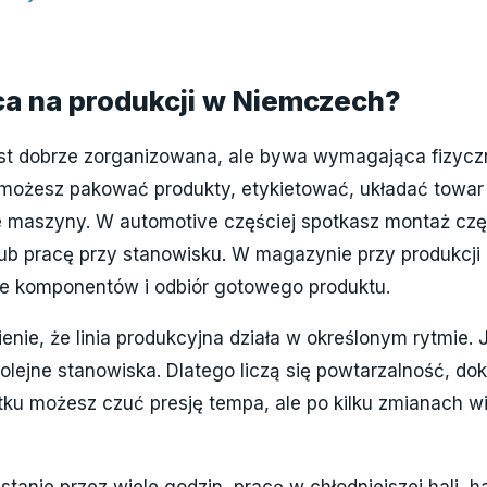
ca na produkcji w Niemczech?
t dobrze zorganizowana, ale bywa wymagająca fizyczn
ożesz pakować produkty, etykietować, układać towar 
e maszyny. W automotive częściej spotkasz montaż czę
ub pracę przy stanowisku. W magazynie przy produkcji
e komponentów i odbiór gotowego produktu.
enie, że linia produkcyjna działa w określonym rytmie.
lejne stanowiska. Dlatego liczą się powtarzalność, do
ątku możesz czuć presję tempa, ale po kilku zmianach w
tanie przez wiele godzin, pracę w chłodniejszej hali, 