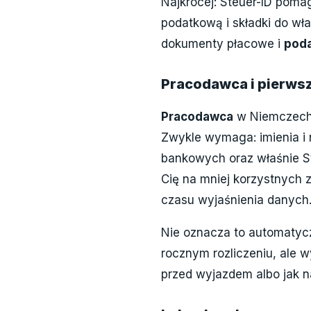
Najkrócej: Steuer-ID pom
podatkową i składki do wł
dokumenty płacowe i
poda
Pracodawca i pierws
Pracodawca
w Niemczech p
Zwykle wymaga: imienia i 
bankowych oraz właśnie St
Cię na mniej korzystnych
czasu wyjaśnienia danych
Nie oznacza to automatyc
rocznym rozliczeniu, ale 
przed wyjazdem albo jak n