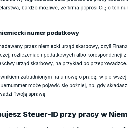
elarstwa, bardzo możliwe, że firma poprosi Cię o ten n
 niemiecki numer podatkowy
adawany przez niemiecki urząd skarbowy, czyli Finanz
rczej, rozliczeniach podatkowych albo korespondencji z
właściwy urząd skarbowy, na przykład po przeprowadzce.
ownikiem zatrudnionym na umowę o pracę, w pierwszej k
teuernummer może pojawić się później, np. gdy składas
wadzi Twoją sprawę.
bujesz Steuer-ID przy pracy w Nie