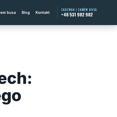
ZADZWOŃ I ZAMÓW BUSA
jem busa
Blog
Kontakt
+48 531 982 982
ech:
ego