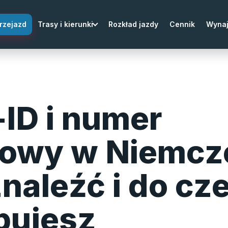
rzejazd
Trasy i kierunki
Rozkład jazdy
Cennik
Wyna
-ID i numer
owy w Niemcz
znaleźć i do cz
bujesz