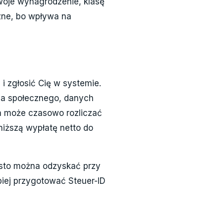
oje wynagrodzenie, klasę
zne, bo wpływa na
i zgłosić Cię w systemie.
ia społecznego, danych
a może czasowo rozliczać
iższą wypłatę netto do
ęsto można odzyskać przy
piej przygotować Steuer-ID