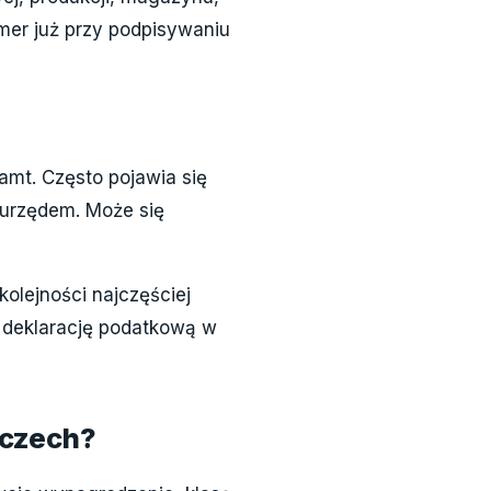
umer już przy podpisywaniu
amt. Często pojawia się
 urzędem. Może się
olejności najczęściej
z deklarację podatkową w
mczech?