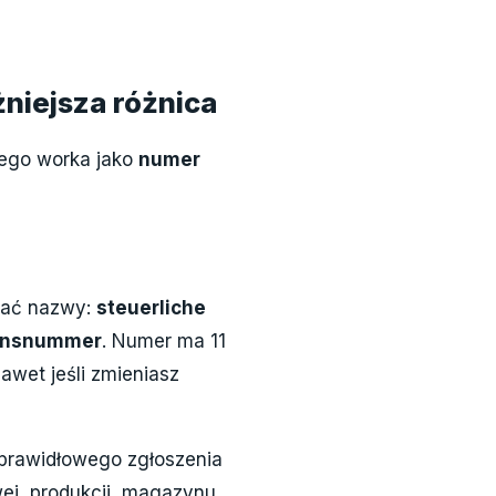
niejsza różnica
nego worka jako
numer
tkać nazwy:
steuerliche
ionsnummer
. Numer ma 11
nawet jeśli zmieniasz
 prawidłowego zgłoszenia
ej, produkcji, magazynu,