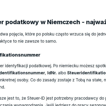
er podatkowy w Niemczech - najważ
wa pojęcia, które po polsku często wrzuca się do jed
aktyce to nie zawsze to samo.
tifikationsnummer
er identyfikacji podatkowej. Po niemiecku możesz spo
Identifikationsnummer
,
IdNr.
albo
Steueridentifikat
konkretnej osoby. Co do zasady zostaje z Tobą na stałe, 
nd.
sze jest to, że Steuer-ID jest potrzebny pracodawcy do
czania wynagrodzenia. Jeśli jedziesz do pracy sezonow