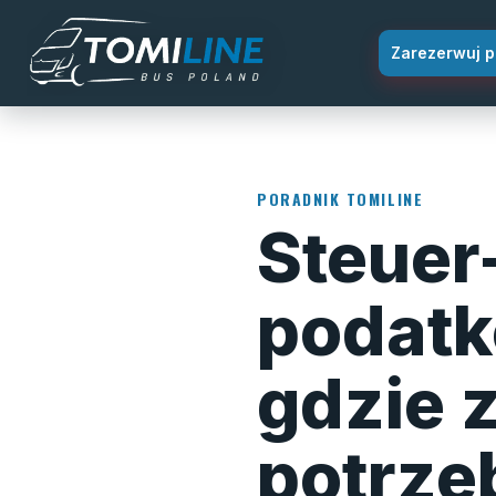
Przejdź do treści
Zarezerwuj p
PORADNIK TOMILINE
Steuer
podatk
gdzie 
potrze