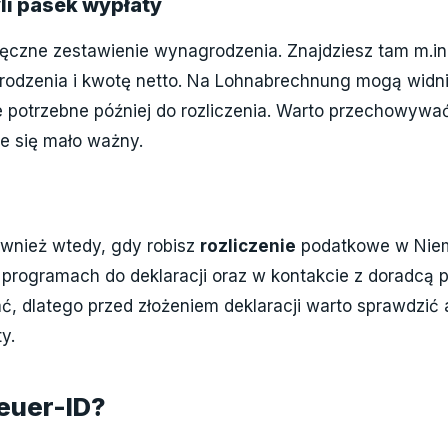
i pasek wypłaty
ęczne zestawienie wynagrodzenia. Znajdziesz tam m.in.
grodzenia i kwotę netto. Na Lohnabrechnung mogą widn
e potrzebne później do rozliczenia. Warto przechowyw
je się mało ważny.
również wtedy, gdy robisz
rozliczenie
podatkowe w Niem
 w programach do deklaracji oraz w kontakcie z doradc
ć, dlatego przed złożeniem deklaracji warto sprawdzić 
y.
euer-ID?