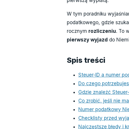
pierwszą wypłatą.
W tym poradniku wyjaśniam
podatkowego, gdzie szukać
rocznym
rozliczeniu
. To 
pierwszy wyjazd
do Niemi
Spis treści
Steuer-ID a numer po
Do czego potrzebujes
Gdzie znaleźć Steuer
Co zrobić, jeśli nie m
Numer podatkowy Nie
Checklisty przed wyja
Najczęstsze błędy i k