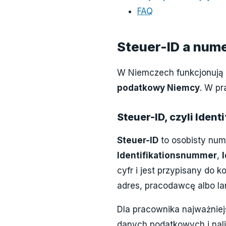
FAQ
Steuer-ID a num
W Niemczech funkcjonują d
podatkowy Niemcy
. W pr
Steuer-ID, czyli Iden
Steuer-ID
to osobisty num
Identifikationsnummer
,
cyfr i jest przypisany do 
adres, pracodawcę albo la
Dla pracownika najważniej
danych podatkowych i nali