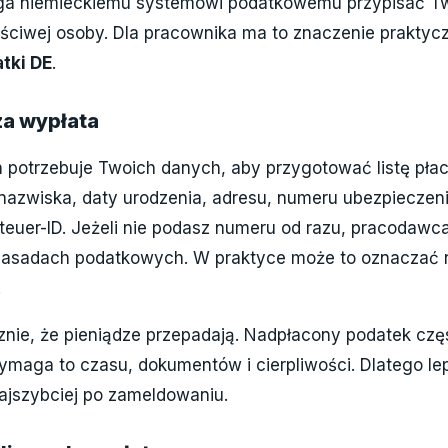
aga niemieckiemu systemowi podatkowemu przypisać Tw
aściwej osoby. Dla pracownika ma to znaczenie praktyc
tki DE
.
za wypłata
otrzebuje Twoich danych, aby przygotować listę płac 
nazwiska, daty urodzenia, adresu, numeru ubezpieczen
euer-ID. Jeżeli nie podasz numeru od razu, pracodawc
 zasadach podatkowych. W praktyce może to oznaczać n
.
znie, że pieniądze przepadają. Nadpłacony podatek cz
wymaga to czasu, dokumentów i cierpliwości. Dlatego le
ajszybciej po zameldowaniu.