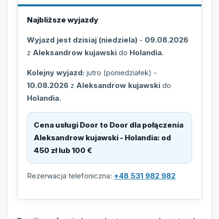
Najbliższe wyjazdy
Wyjazd jest dzisiaj (niedziela)
-
09.08.2026
z
Aleksandrow kujawski
do
Holandia
.
Kolejny wyjazd:
jutro (poniedziałek)
-
10.08.2026
z
Aleksandrow kujawski
do
Holandia
.
Cena usługi Door to Door dla połączenia
Aleksandrow kujawski - Holandia
:
od
450 zł lub 100 €
Rezerwacja telefoniczna:
+48 531 982 982