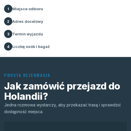
Miejsce odbioru
1
Adres docelowy
2
Termin wyjazdu
3
Liczbę osób i bagaż
4
PROSTA REZERWACJA
Jak zamówić przejazd do
Holandii?
Jedna rozmowa wystarczy, aby przekazać trasę i sprawdzić
dostępność miejsca.