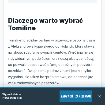
Dlaczego warto wybrać
Tomiline
Tomiline to solidny partner w przewozie osób na trasie
z Aleksandrowa kujawskiego do Holandii, który stawia
na jakość i zaufanie swoich klientów. Wyróżniamy się
indywidualnym podejściem oraz dużą elastycznością,
co pozwala dopasować ofertę do różnych potrzeb i
oczekiwań. Dzięki temu podróż z nami jest nie tylko
wygodna, ale także bezproblemowa, co doceniło już
wielu zadowolonych pasażerów.
Priorytetem jest dla nas bezpieczeństwo oraz komfort
Wyjazd:
dzisiaj
×
ZADZWOŃ I ZAREZERWUJ
Powrót:
dzisiaj
na każdym odcinku trasy. Wysoki standard pojazdów i
profesjonalna obsługa to gwarancja satysfakcji i