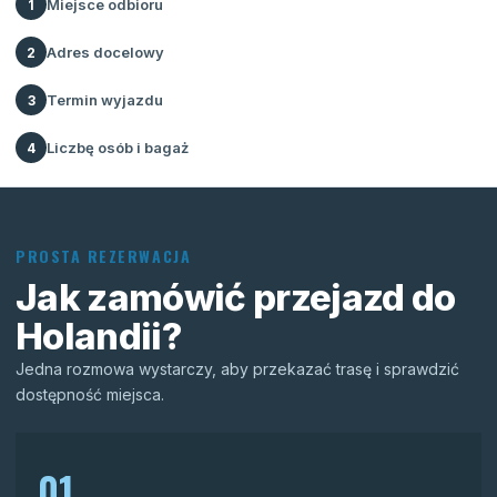
Miejsce odbioru
1
Adres docelowy
2
Termin wyjazdu
3
Liczbę osób i bagaż
4
PROSTA REZERWACJA
Jak zamówić przejazd do
Holandii?
Jedna rozmowa wystarczy, aby przekazać trasę i sprawdzić
dostępność miejsca.
01