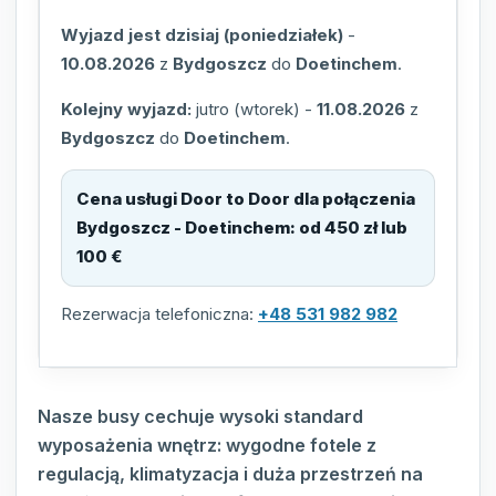
Wyjazd jest dzisiaj (poniedziałek)
-
10.08.2026
z
Bydgoszcz
do
Doetinchem
.
Kolejny wyjazd:
jutro (wtorek)
-
11.08.2026
z
Bydgoszcz
do
Doetinchem
.
Cena usługi Door to Door dla połączenia
Bydgoszcz - Doetinchem
:
od 450 zł lub
100 €
Rezerwacja telefoniczna:
+48 531 982 982
Nasze busy cechuje wysoki standard
wyposażenia wnętrz: wygodne fotele z
regulacją, klimatyzacja i duża przestrzeń na