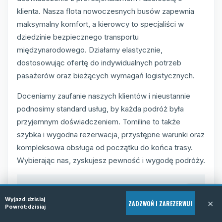
klienta. Nasza flota nowoczesnych busów zapewnia
maksymalny komfort, a kierowcy to specjaliści w
dziedzinie bezpiecznego transportu
międzynarodowego. Działamy elastycznie,
dostosowując ofertę do indywidualnych potrzeb
pasażerów oraz bieżących wymagań logistycznych.
Doceniamy zaufanie naszych klientów i nieustannie
podnosimy standard usług, by każda podróż była
przyjemnym doświadczeniem. Tomiline to także
szybka i wygodna rezerwacja, przystępne warunki oraz
kompleksowa obsługa od początku do końca trasy.
Wybierając nas, zyskujesz pewność i wygodę podróży.
Nowoczesne i komfortowe busy
Wyjazd:
dzisiaj
×
ZADZWOŃ I ZAREZERWUJ
Doświadczeni i profesjonalni kierowcy
Powrót:
dzisiaj
Indywidualne podejście do klienta