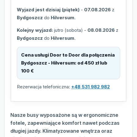
Wyjazd jest dzisiaj (piątek)
-
07.08.2026
z
Bydgoszcz
do
Hilversum
.
Kolejny wyjazd:
jutro (sobota)
-
08.08.2026
z
Bydgoszcz
do
Hilversum
.
Cena usługi Door to Door dla połączenia
Bydgoszcz - Hilversum
:
od 450 zł lub
100 €
Rezerwacja telefoniczna:
+48 531 982 982
Nasze busy wyposażone są w ergonomiczne
fotele, zapewniające komfort nawet podczas
długiej jazdy. Klimatyzowane wnętrza oraz