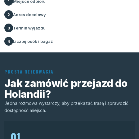
Miejsce odbioru
1
Adres docelowy
2
Termin wyjazdu
3
Liczbę osób i bagaż
4
PROSTA REZERWACJA
Jak zamówić przejazd do
Holandii?
Jedna rozmowa wystarczy, aby przekazać trasę i sprawdzić
dostępność miejsca.
01