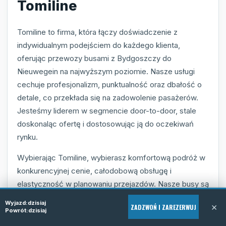
Tomiline
Tomiline to firma, która łączy doświadczenie z
indywidualnym podejściem do każdego klienta,
oferując przewozy busami z Bydgoszczy do
Nieuwegein na najwyższym poziomie. Nasze usługi
cechuje profesjonalizm, punktualność oraz dbałość o
detale, co przekłada się na zadowolenie pasażerów.
Jesteśmy liderem w segmencie door-to-door, stale
doskonaląc ofertę i dostosowując ją do oczekiwań
rynku.
Wybierając Tomiline, wybierasz komfortową podróż w
konkurencyjnej cenie, całodobową obsługę i
elastyczność w planowaniu przejazdów. Nasze busy są
zawsze gotowe, by zapewnić Ci sprawny i spokojny
Wyjazd:
dzisiaj
×
ZADZWOŃ I ZAREZERWUJ
transport, niezależnie od okoliczności. Stawiamy na
Powrót:
dzisiaj
bezpieczeństwo i satysfakcję naszych klientów, co