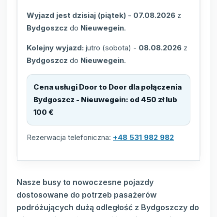
Wyjazd jest dzisiaj (piątek)
-
07.08.2026
z
Bydgoszcz
do
Nieuwegein
.
Kolejny wyjazd:
jutro (sobota)
-
08.08.2026
z
Bydgoszcz
do
Nieuwegein
.
Cena usługi Door to Door dla połączenia
Bydgoszcz - Nieuwegein
:
od 450 zł lub
100 €
Rezerwacja telefoniczna:
+48 531 982 982
Nasze busy to nowoczesne pojazdy
dostosowane do potrzeb pasażerów
podróżujących dużą odległość z Bydgoszczy do