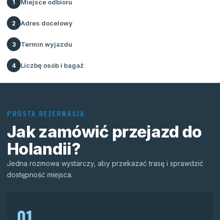
Miejsce odbioru
1
Adres docelowy
2
Termin wyjazdu
3
Liczbę osób i bagaż
4
PROSTA REZERWACJA
Jak zamówić przejazd do
Holandii?
Jedna rozmowa wystarczy, aby przekazać trasę i sprawdzić
dostępność miejsca.
01