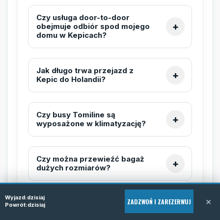
Czy usługa door-to-door
obejmuje odbiór spod mojego
domu w Kepicach?
Jak długo trwa przejazd z
Kepic do Holandii?
Czy busy Tomiline są
wyposażone w klimatyzację?
Czy można przewieźć bagaż
dużych rozmiarów?
Wyjazd:
dzisiaj
×
ZADZWOŃ I ZAREZERWUJ
Jakie są godziny kursów z
Powrót:
dzisiaj
Kepic do Holandii?