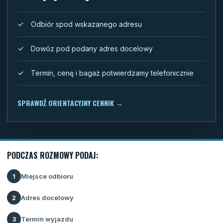
Odbiór spod wskazanego adresu
Dowóz pod podany adres docelowy
Termin, cenę i bagaż potwierdzamy telefonicznie
SPRAWDŹ ORIENTACYJNY CENNIK
→
PODCZAS ROZMOWY PODAJ:
Miejsce odbioru
1
Adres docelowy
2
Termin wyjazdu
3