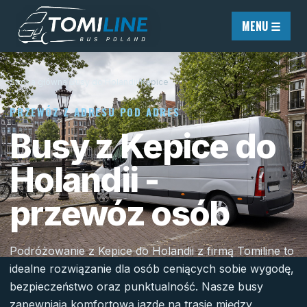
Przejdź do treści
MENU ☰
Strona główna
/
Busy do Holandii
/
Kępice
PRZEWÓZ Z ADRESU POD ADRES
Busy z Kepice do
Holandii -
przewóz osób
Podróżowanie z Kepice do Holandii z firmą Tomiline to
idealne rozwiązanie dla osób ceniących sobie wygodę,
bezpieczeństwo oraz punktualność. Nasze busy
zapewniają komfortową jazdę na trasie między