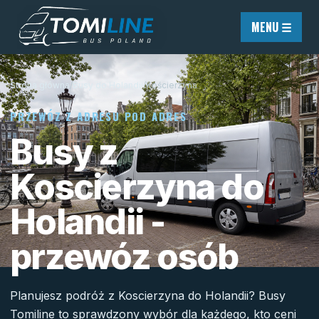
Przejdź do treści
MENU ☰
Strona główna
/
Busy do Holandii
/
Kościerzyna
PRZEWÓZ Z ADRESU POD ADRES
Busy z
Koscierzyna do
Holandii -
przewóz osób
Planujesz podróż z Koscierzyna do Holandii? Busy
Tomiline to sprawdzony wybór dla każdego, kto ceni