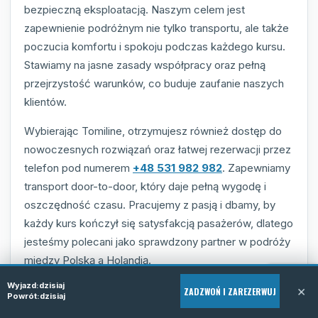
bezpieczną eksploatacją. Naszym celem jest
zapewnienie podróżnym nie tylko transportu, ale także
poczucia komfortu i spokoju podczas każdego kursu.
Stawiamy na jasne zasady współpracy oraz pełną
przejrzystość warunków, co buduje zaufanie naszych
klientów.
Wybierając Tomiline, otrzymujesz również dostęp do
nowoczesnych rozwiązań oraz łatwej rezerwacji przez
telefon pod numerem
+48 531 982 982
. Zapewniamy
transport door-to-door, który daje pełną wygodę i
oszczędność czasu. Pracujemy z pasją i dbamy, by
każdy kurs kończył się satysfakcją pasażerów, dlatego
jesteśmy polecani jako sprawdzony partner w podróży
między Polską a Holandią.
Wyjazd:
dzisiaj
×
ZADZWOŃ I ZAREZERWUJ
Powrót:
dzisiaj
Sprawdzona i punktualna obsługa