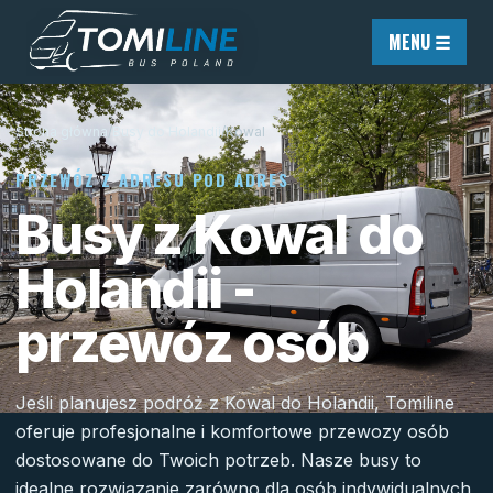
Przejdź do treści
MENU ☰
Strona główna
/
Busy do Holandii
/
Kowal
PRZEWÓZ Z ADRESU POD ADRES
Busy z Kowal do
Holandii -
przewóz osób
Jeśli planujesz podróż z Kowal do Holandii, Tomiline
oferuje profesjonalne i komfortowe przewozy osób
dostosowane do Twoich potrzeb. Nasze busy to
idealne rozwiązanie zarówno dla osób indywidualnych,