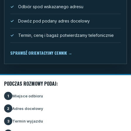
Odbiór spod wskazanego adresu
Dowóz pod podany adres docelowy
Termin, cenę i bagaż potwierdzamy telefonicznie
SPRAWDŹ ORIENTACYJNY CENNIK
→
PODCZAS ROZMOWY PODAJ:
Miejsce odbioru
1
Adres docelowy
2
Termin wyjazdu
3