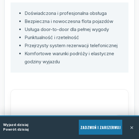
Doświadczona i profesjonalna obsługa
Bezpieczna i nowoczesna flota pojazdów
Usługa door-to-door dla pełnej wygody
Punktualność i rzetelność
Przejrzysty system rezerwacji telefonicznej
Komfortowe warunki podróży i elastyczne
godziny wyjazdu
FAQ - najczęściej
Wyjazd:
dzisiaj
×
zadawane pytania
ZADZWOŃ I ZAREZERWUJ
Powrót:
dzisiaj