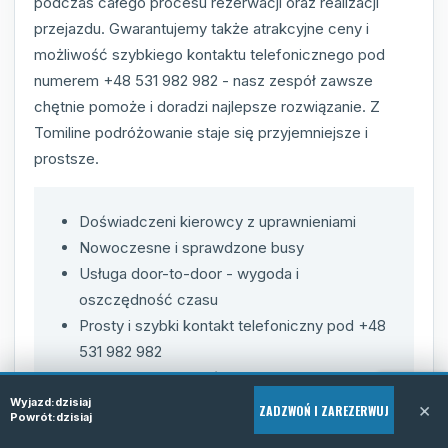
podczas całego procesu rezerwacji oraz realizacji
przejazdu. Gwarantujemy także atrakcyjne ceny i
możliwość szybkiego kontaktu telefonicznego pod
numerem +48 531 982 982 - nasz zespół zawsze
chętnie pomoże i doradzi najlepsze rozwiązanie. Z
Tomiline podróżowanie staje się przyjemniejsze i
prostsze.
Doświadczeni kierowcy z uprawnieniami
Nowoczesne i sprawdzone busy
Usługa door-to-door - wygoda i
oszczędność czasu
Prosty i szybki kontakt telefoniczny pod +48
531 982 982
Indywidualne podejście do klienta
Transparentna polityka cenowa
Wyjazd:
dzisiaj
×
ZADZWOŃ I ZAREZERWUJ
Powrót:
dzisiaj