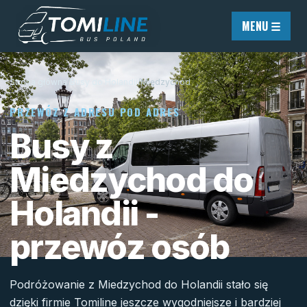
Przejdź do treści
MENU ☰
Strona główna
/
Busy do Holandii
/
Międzychód
PRZEWÓZ Z ADRESU POD ADRES
Busy z
Miedzychod do
Holandii -
przewóz osób
Podróżowanie z Miedzychod do Holandii stało się
dzięki firmie Tomiline jeszcze wygodniejsze i bardziej