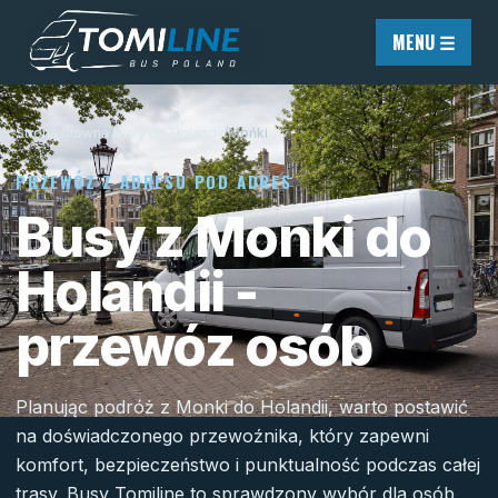
Przejdź do treści
MENU ☰
Strona główna
/
Busy do Holandii
/
Mońki
PRZEWÓZ Z ADRESU POD ADRES
Busy z Monki do
Holandii -
przewóz osób
Planując podróż z Monki do Holandii, warto postawić
na doświadczonego przewoźnika, który zapewni
komfort, bezpieczeństwo i punktualność podczas całej
trasy. Busy Tomiline to sprawdzony wybór dla osób