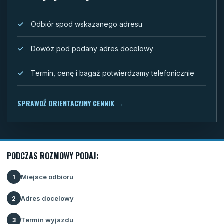
Odbiór spod wskazanego adresu
Dowóz pod podany adres docelowy
Termin, cenę i bagaż potwierdzamy telefonicznie
SPRAWDŹ ORIENTACYJNY CENNIK
→
PODCZAS ROZMOWY PODAJ:
Miejsce odbioru
1
Adres docelowy
2
Termin wyjazdu
3