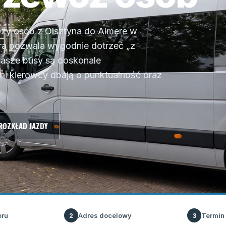
zy osób z Olsztyna do Almere w
óra pozwala wygodnie dotrzeć „z
Nasze busy są doskonale
ni kierowcy dbają o punktualność oraz
ROZKŁAD JAZDY
oru
Adres docelowy
Termin
2
3