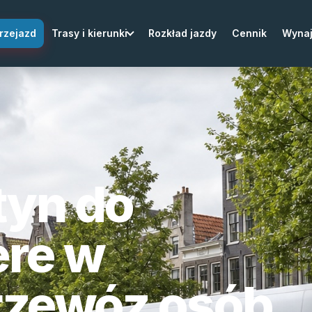
rzejazd
Trasy i kierunki
Rozkład jazdy
Cennik
Wyna
tyn do
ere w
przewóz osób