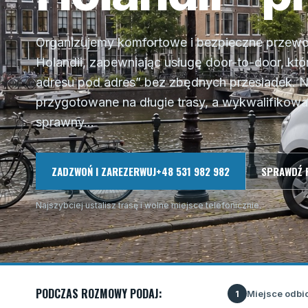
Organizujemy komfortowe i bezpieczne przewo
Holandii, zapewniając usługę door-to-door, kt
adresu pod adres” bez zbędnych przesiadek. 
przygotowane na długie trasy, a wykwalifikowa
sprawny...
ZADZWOŃ I ZAREZERWUJ
+48 531 982 982
SPRAWDŹ 
Najszybciej ustalisz trasę i wolne miejsce telefonicznie.
PODCZAS ROZMOWY PODAJ:
Miejsce odbi
1