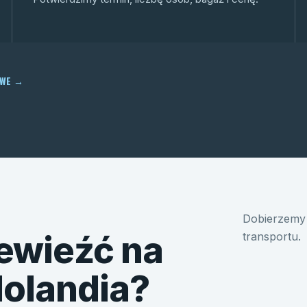
OWE
→
Dobierzemy 
ewieźć na
transportu.
Holandia?