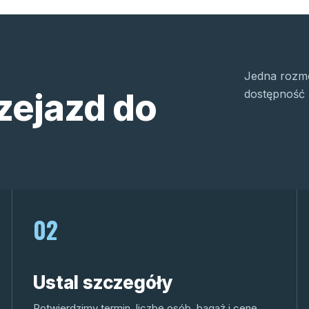
Jedna rozmo
zejazd do
dostępność 
02
Ustal szczegóły
Potwierdzimy termin, liczbę osób, bagaż i cenę.