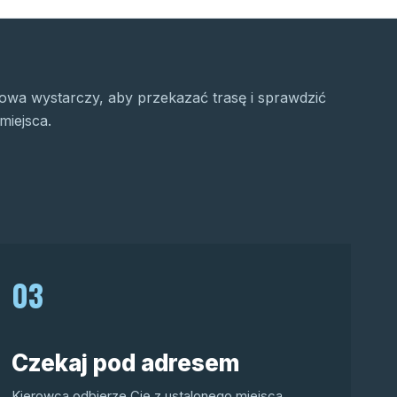
wa wystarczy, aby przekazać trasę i sprawdzić
miejsca.
03
Czekaj pod adresem
Kierowca odbierze Cię z ustalonego miejsca.