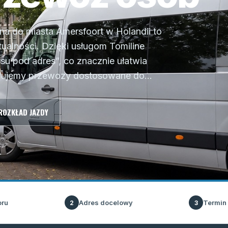
a do miasta Amersfoort w Holandii to
alności. Dzięki usługom Tomiline
su pod adres”, co znacznie ułatwia
erujemy przewozy dostosowane do...
ROZKŁAD JAZDY
oru
Adres docelowy
Termin
2
3