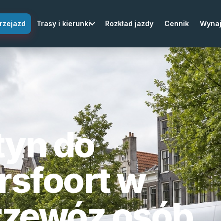
rzejazd
Trasy i kierunki
Rozkład jazdy
Cennik
Wyna
tyn do
rsfoort w
przewóz osób