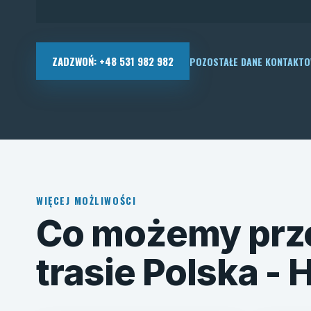
ZADZWOŃ: +48 531 982 982
POZOSTAŁE DANE KONTAKT
WIĘCEJ MOŻLIWOŚCI
Co możemy prz
trasie Polska - 