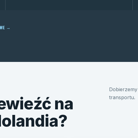
OWE
→
Dobierzemy 
ewieźć na
transportu.
Holandia?