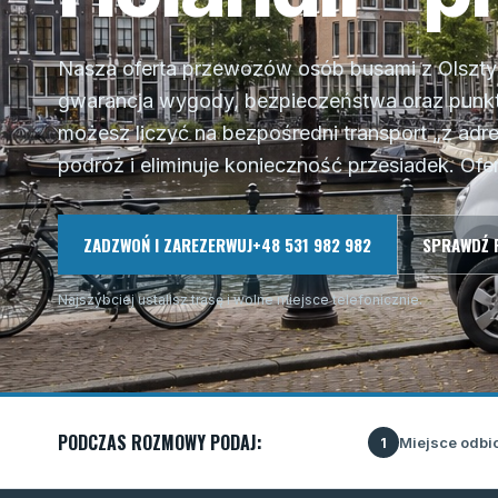
Nasza oferta przewozów osób busami z Olsztyn
gwarancja wygody, bezpieczeństwa oraz punktu
możesz liczyć na bezpośredni transport „z adre
podróż i eliminuje konieczność przesiadek. Of
ZADZWOŃ I ZAREZERWUJ
+48 531 982 982
SPRAWDŹ 
Najszybciej ustalisz trasę i wolne miejsce telefonicznie.
PODCZAS ROZMOWY PODAJ:
Miejsce odbi
1