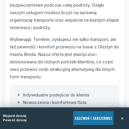
bezpieczeństwo podczas całej podróży. Dzięki
naszym usługom możesz liczyć na sprawną
organizację transportu oraz wsparcie na każdym etapie
rezerwacji i podróży.
Wybierając Tomiline, zyskujesz nie tylko transport, ale
też pewność i komfort przewozu na trasie z Olsztyn do
miasta Breda. Nasza oferta jest elastyczna i
dostosowana do różnych potrzeb klientów, co czyni
nasz przewóz osób atrakcyjną alternatywą dla innych
form transportu.
Indywidualne podejście do klienta
Nowoczesna i komfortowa flota
Doświadczeni i uprzejmi kierowcy
Wyjazd:
dzisiaj
Elastyczność terminów i miejsc odbioru
×
ZADZWOŃ I ZAREZERWUJ
Powrót:
dzisiaj
Pełne wsparcie podczas rezerwacji