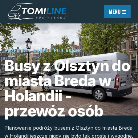
Przejdź do treści
MENU ☰
Strona główna
/
Busy do Holandii
/
Olsztyn
/
Breda
PRZEWÓZ Z ADRESU POD ADRES
Busy z Olsztyn do
miasta Breda w
Holandii -
przewóz osób
Planowanie podróży busem z Olsztyn do miasta Breda
w Holandii jeszcze nigdy nie było tak proste i wygodne.