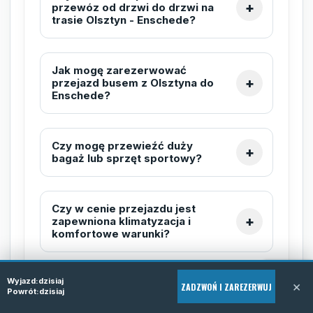
przewóz od drzwi do drzwi na
trasie Olsztyn - Enschede?
Jak mogę zarezerwować
przejazd busem z Olsztyna do
Enschede?
Czy mogę przewieźć duży
bagaż lub sprzęt sportowy?
Czy w cenie przejazdu jest
zapewniona klimatyzacja i
komfortowe warunki?
Wyjazd:
dzisiaj
Czy przewóz jest dostępny
×
ZADZWOŃ I ZAREZERWUJ
Powrót:
dzisiaj
także w weekendy i święta?