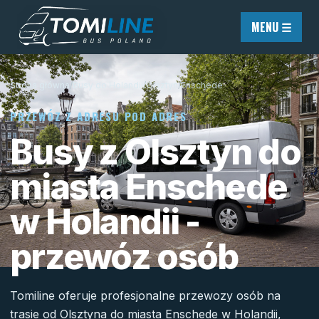
Przejdź do treści
MENU ☰
Strona główna
/
Busy do Holandii
/
Olsztyn
/
Enschede
PRZEWÓZ Z ADRESU POD ADRES
Busy z Olsztyn do
miasta Enschede
w Holandii -
przewóz osób
Tomiline oferuje profesjonalne przewozy osób na
trasie od Olsztyna do miasta Enschede w Holandii,