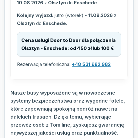
10.08.2026
z
Olsztyn
do
Enschede
.
Kolejny wyjazd:
jutro (wtorek)
-
11.08.2026
z
Olsztyn
do
Enschede
.
Cena usługi Door to Door dla połączenia
Olsztyn - Enschede
:
od 450 zł lub 100 €
Rezerwacja telefoniczna:
+48 531 982 982
Nasze busy wyposażone są w nowoczesne
systemy bezpieczeństwa oraz wygodne fotele,
które zapewniają spokojną podróż nawet na
dalekich trasach. Dzięki temu, wybierając
przewóz osób z Tomiline, zyskujesz gwarancję
najwyższej jakości usług oraz punktualność.