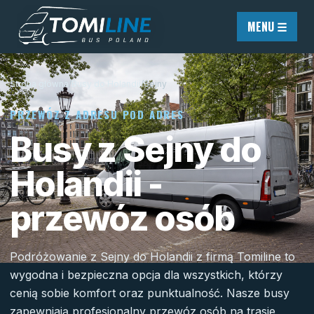
Przejdź do treści
MENU ☰
Strona główna
/
Busy do Holandii
/
Sejny
PRZEWÓZ Z ADRESU POD ADRES
Busy z Sejny do
Holandii -
przewóz osób
Podróżowanie z Sejny do Holandii z firmą Tomiline to
wygodna i bezpieczna opcja dla wszystkich, którzy
cenią sobie komfort oraz punktualność. Nasze busy
zapewniają profesjonalny przewóz osób na trasie