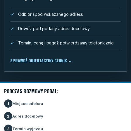
Odbiór spod wskazanego adresu
Dowóz pod podany adres docelowy
Termin, cenę i bagaż potwierdzamy telefonicznie
SPRAWDŹ ORIENTACYJNY CENNIK
→
PODCZAS ROZMOWY PODAJ:
Miejsce odbioru
1
Adres docelowy
2
Termin wyjazdu
3