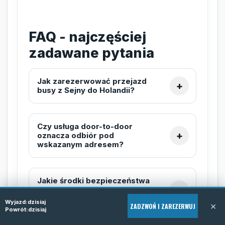
FAQ - najczęściej
zadawane pytania
Jak zarezerwować przejazd
busy z Sejny do Holandii?
Czy usługa door-to-door
oznacza odbiór pod
wskazanym adresem?
Jakie środki bezpieczeństwa
są stosowane podczas
przewozu?
Wyjazd:
dzisiaj
×
ZADZWOŃ I ZAREZERWUJ
Powrót:
dzisiaj