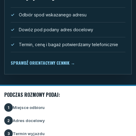
Odbiór spod wskazanego adresu
Dowóz pod podany adres docelowy
Termin, cenę i bagaż potwierdzamy telefonicznie
SPRAWDŹ ORIENTACYJNY CENNIK
→
PODCZAS ROZMOWY PODAJ:
Miejsce odbioru
1
Adres docelowy
2
Termin wyjazdu
3