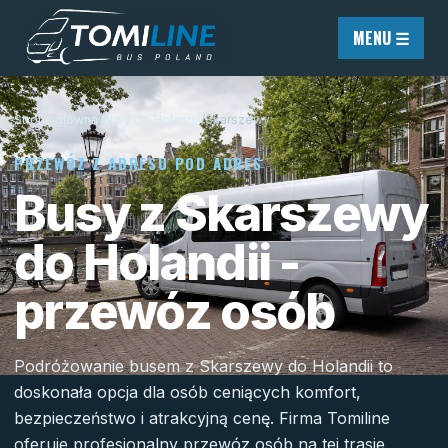
Przejdź do treści
MENU ☰
Strona główna
/
Busy do Holandii
/
Skarszewy
PRZEWÓZ Z ADRESU POD ADRES
Busy z Skarszewy
do Holandii -
przewóz osób
Podróżowanie busem z Skarszewy do Holandii to
doskonała opcja dla osób ceniących komfort,
bezpieczeństwo i atrakcyjną cenę. Firma Tomiline
oferuje profesjonalny przewóz osób na tej trasie,