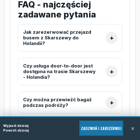
FAQ - najczęściej
zadawane pytania
Jak zarezerwować przejazd
busem z Skarszewy do
Holandii?
Czy usługa door-to-door jest
dostępna na trasie Skarszewy
- Holandia?
Czy można przewieźć bagaż
podczas podróży?
Wyjazd:
dzisiaj
×
Jak długo trwa podróż busem
ZADZWOŃ I ZAREZERWUJ
Powrót:
dzisiaj
ze Skarszewy do Holandii?