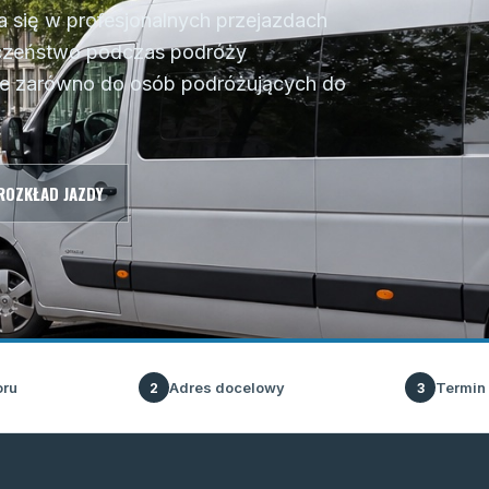
a się w profesjonalnych przejazdach
eczeństwo podczas podróży
ne zarówno do osób podróżujących do
ROZKŁAD JAZDY
oru
Adres docelowy
Termin
2
3