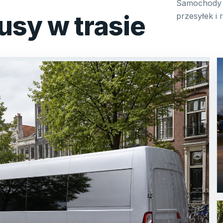
Samochody 
usy w trasie
przesyłek i