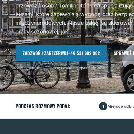
przewozu osób? Tomiline to firma specjalizując
busami, które zapewniają wygodę oraz bezpi
międzynarodowych. Nasze usługi są skierowa
pracy sezonowej, jak...
ZADZWOŃ I ZAREZERWUJ
+48 531 982 982
SPRAWDŹ 
Najszybciej ustalisz trasę i wolne miejsce telefonicznie.
PODCZAS ROZMOWY PODAJ:
Miejsce odbi
1