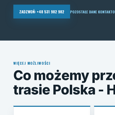
ZADZWOŃ: +48 531 982 982
POZOSTAŁE DANE KONTAKT
WIĘCEJ MOŻLIWOŚCI
Co możemy prz
trasie Polska - 