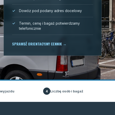
Dowóz pod podany adres docelowy
Termin, cenę i bagaż potwierdzamy
telefonicznie
SPRAWDŹ ORIENTACYJNY CENNIK
→
 wyjazdu
Liczbę osób i bagaż
4