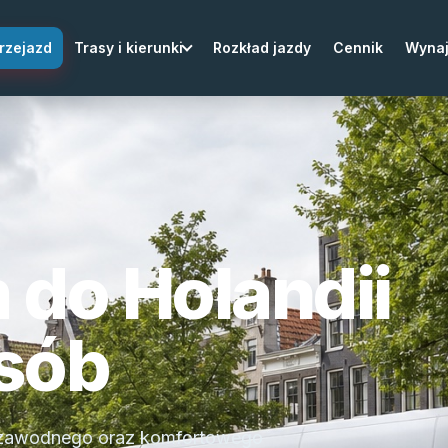
rzejazd
Trasy i kierunki
Rozkład jazdy
Cennik
Wyna
 do Holandii
osób
niezawodnego oraz komfortowego