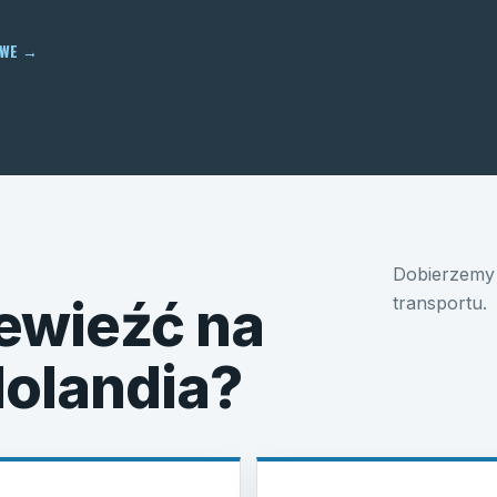
OWE
→
Dobierzemy 
ewieźć na
transportu.
Holandia?