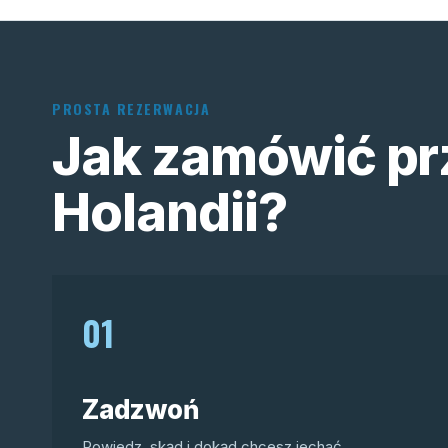
PROSTA REZERWACJA
Jak zamówić pr
Holandii?
01
Zadzwoń
Powiedz, skąd i dokąd chcesz jechać.