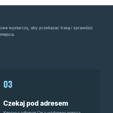
wa wystarczy, aby przekazać trasę i sprawdzić
miejsca.
03
Czekaj pod adresem
Kierowca odbierze Cię z ustalonego miejsca.