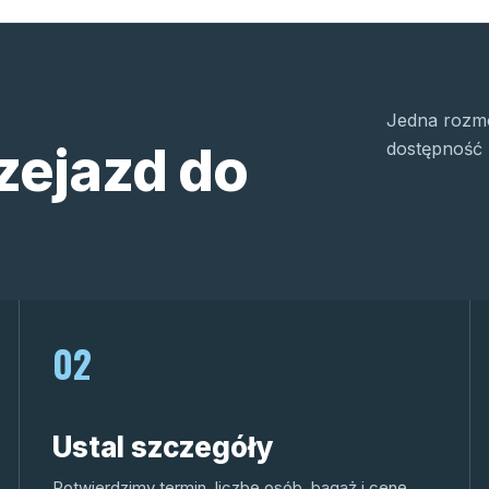
Jedna rozmo
zejazd do
dostępność 
02
Ustal szczegóły
Potwierdzimy termin, liczbę osób, bagaż i cenę.