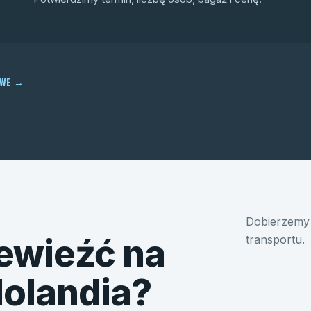
OWE
→
Dobierzemy 
ewieźć na
transportu.
Holandia?