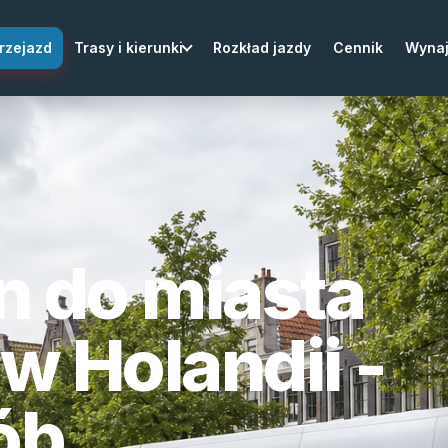
rzejazd
Trasy i kierunki
Rozkład jazdy
Cennik
Wyna
n do miasta
w Holandii -
ób