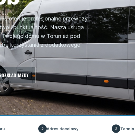
ine oferuje profesjonalne przewozy
wo i punktualność. Nasza usługa
z Twojego domu w Torun aż pod
zebę korzystania z dodatkowego
ROZKŁAD JAZDY
oru
Adres docelowy
Termin
2
3