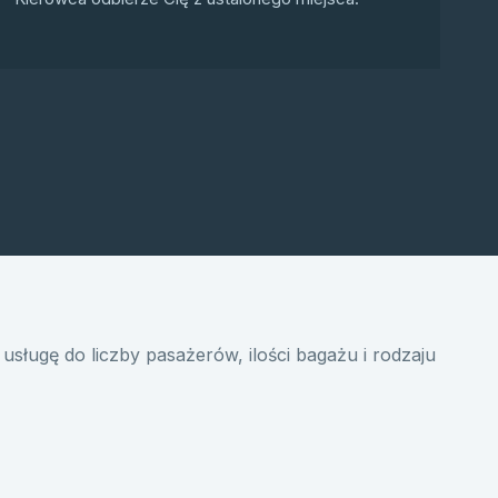
usługę do liczby pasażerów, ilości bagażu i rodzaju