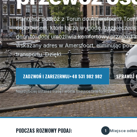
Planujesz podróż z Torun do Amersfoort? Tomil
osób busem, które łączą wygodę, bezpieczeńst
door-to-door umożliwia komfortowy przejazd 
wskazany adres w Amersfoort, eliminując potr
transportu. Dzięki...
ZADZWOŃ I ZAREZERWUJ
+48 531 982 982
SPRAWDŹ 
Najszybciej ustalisz trasę i wolne miejsce telefonicznie.
PODCZAS ROZMOWY PODAJ:
Miejsce odbi
1