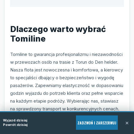
Dlaczego warto wybrać
Tomiline
Tomiline to gwarancja profesjonalizmu i niezawodności
w przewozach osób na trasie z Torun do Den helder.
Nasza flota jest nowoczesna i komfortowa, a kierowcy
to specjaliści dbający o bezpieczeństwo i wygodę
pasażerów. Zapewniamy elastyczność w dopasowaniu
godzin wyjazdu do potrzeb klienta oraz pełne wsparcie
na każdym etapie podróży. Wybierając nas, stawiasz
na sprawdzony transport w konkurencyjnych cenach.
Nasze doświadczenie pozwala na realizację usługi
Wyjazd:
dzisiaj
×
ZADZWOŃ I ZAREZERWUJ
Powrót:
dzisiaj
door-to-door w sposób szybki i skuteczny, z dużym