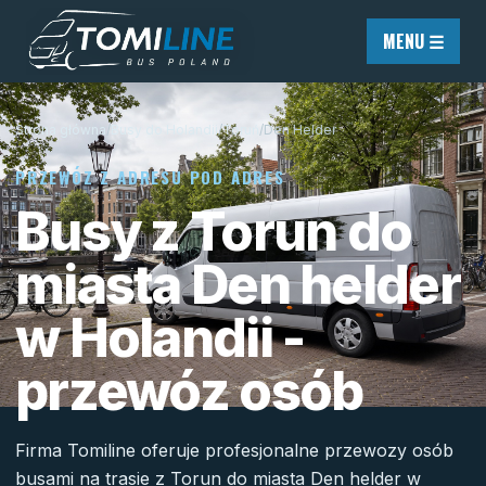
Przejdź do treści
MENU ☰
Strona główna
/
Busy do Holandii
/
Toruń
/
Den Helder
PRZEWÓZ Z ADRESU POD ADRES
Busy z Torun do
miasta Den helder
w Holandii -
przewóz osób
Firma Tomiline oferuje profesjonalne przewozy osób
busami na trasie z Torun do miasta Den helder w