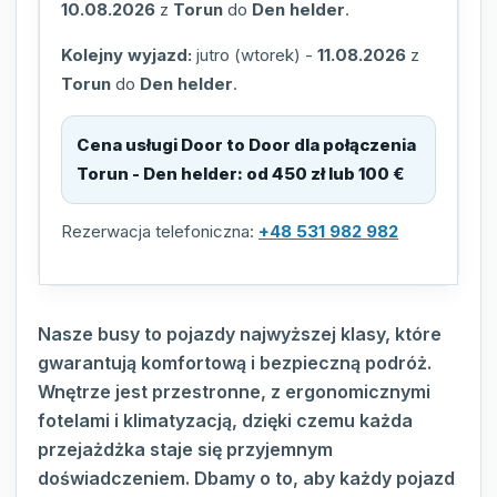
10.08.2026
z
Torun
do
Den helder
.
Kolejny wyjazd:
jutro (wtorek)
-
11.08.2026
z
Torun
do
Den helder
.
Cena usługi Door to Door dla połączenia
Torun - Den helder
:
od 450 zł lub 100 €
Rezerwacja telefoniczna:
+48 531 982 982
Nasze busy to pojazdy najwyższej klasy, które
gwarantują komfortową i bezpieczną podróż.
Wnętrze jest przestronne, z ergonomicznymi
fotelami i klimatyzacją, dzięki czemu każda
przejażdżka staje się przyjemnym
doświadczeniem. Dbamy o to, aby każdy pojazd