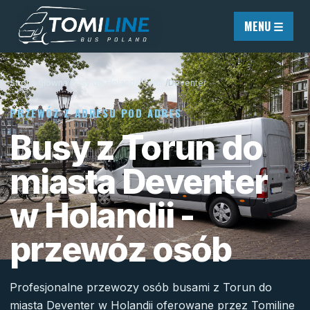
Przejdź do treści
MENU ☰
Strona główna
/
Busy do Holandii
/
Toruń
/
Deventer
PRZEWÓZ Z ADRESU POD ADRES
Busy z Torun do
miasta Deventer
w Holandii -
przewóz osób
Profesjonalne przewozy osób busami z Torun do
miasta Deventer w Holandii oferowane przez Tomiline