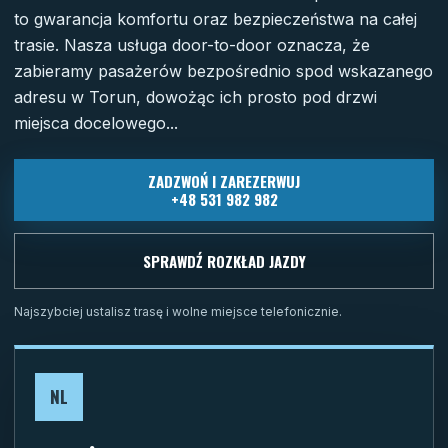
to gwarancja komfortu oraz bezpieczeństwa na całej
trasie. Nasza usługa door-to-door oznacza, że
zabieramy pasażerów bezpośrednio spod wskazanego
adresu w Torun, dowożąc ich prosto pod drzwi
miejsca docelowego...
ZADZWOŃ I ZAREZERWUJ
+48 531 982 982
SPRAWDŹ ROZKŁAD JAZDY
Najszybciej ustalisz trasę i wolne miejsce telefonicznie.
NL