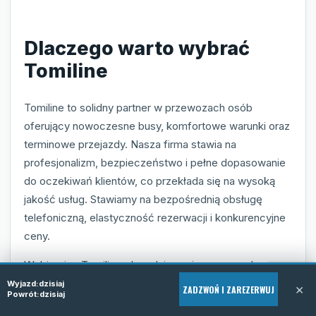
Dlaczego warto wybrać
Tomiline
Tomiline to solidny partner w przewozach osób
oferujący nowoczesne busy, komfortowe warunki oraz
terminowe przejazdy. Nasza firma stawia na
profesjonalizm, bezpieczeństwo i pełne dopasowanie
do oczekiwań klientów, co przekłada się na wysoką
jakość usług. Stawiamy na bezpośrednią obsługę
telefoniczną, elastyczność rezerwacji i konkurencyjne
ceny.
Wybierając Tomiline, decydujesz się na sprawdzony
transport, gwarantujący bezproblemowe dotarcie z
Wyjazd:
dzisiaj
×
ZADZWOŃ I ZAREZERWUJ
Powrót:
dzisiaj
Torun do Doetinchem oraz obsługę door-to-door, która