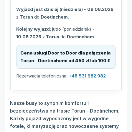
Wyjazd jest dzisiaj (niedziela)
-
09.08.2026
z
Torun
do
Doetinchem
.
Kolejny wyjazd:
jutro (poniedziałek)
-
10.08.2026
z
Torun
do
Doetinchem
.
Cena usługi Door to Door dla połączenia
Torun - Doetinchem
:
od 450 zł lub 100 €
Rezerwacja telefoniczna:
+48 531 982 982
Nasze busy to synonim komfortu i
bezpieczeństwa na trasie Torun – Doetinchem.
Każdy pojazd wyposażony jest w wygodne
fotele, klimatyzację oraz nowoczesne systemy