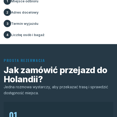
Miejsce odbioru
1
Adres docelowy
2
Termin wyjazdu
3
Liczbę osób i bagaż
4
PROSTA REZERWACJA
Jak zamówić przejazd do
Holandii?
Jedna rozmowa wystarczy, aby przekazać trasę i sprawdzić
dostępność miejsca.
01