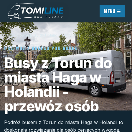
Przejdź do treści
MENU ☰
Strona główna
/
Busy do Holandii
/
Toruń
/
Haga
PRZEWÓZ Z ADRESU POD ADRES
Busy z Torun do
miasta Haga w
Holandii -
przewóz osób
Podróż busem z Torun do miasta Haga w Holandii to
doskonałe rozwiązanie dla osób ceniących wygodę,