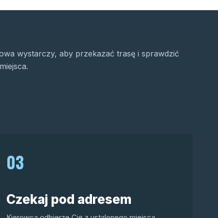
wa wystarczy, aby przekazać trasę i sprawdzić
miejsca.
03
Czekaj pod adresem
Kierowca odbierze Cię z ustalonego miejsca.