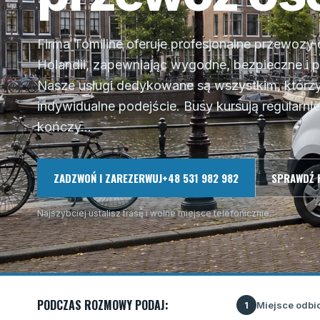
Firma Tomiline oferuje profesjonalne przewozy
Holandii, zapewniając wygodne, bezpieczne i 
Nasze usługi dedykowane są wszystkim, którzy
indywidualne podejście. Busy kursują regularnie
kończy...
ZADZWOŃ I ZAREZERWUJ
+48 531 982 982
SPRAWDŹ 
Najszybciej ustalisz trasę i wolne miejsce telefonicznie.
PODCZAS ROZMOWY PODAJ:
Miejsce odbi
1