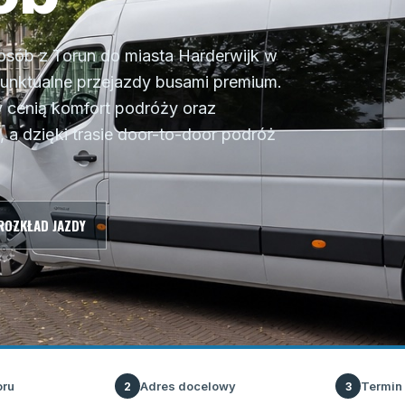
 osób z Torun do miasta Harderwijk w
punktualne przejazdy busami premium.
 cenią komfort podróży oraz
, a dzięki trasie door-to-door podróż
ROZKŁAD JAZDY
oru
Adres docelowy
Termin
2
3