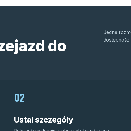
Jedna rozmo
zejazd do
dostępność 
02
Ustal szczegóły
Potwierdzimy termin, liczbę osób, bagaż i cenę.