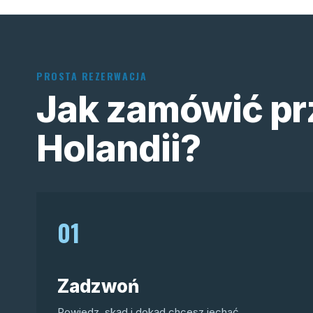
PROSTA REZERWACJA
Jak zamówić pr
Holandii?
01
Zadzwoń
Powiedz, skąd i dokąd chcesz jechać.