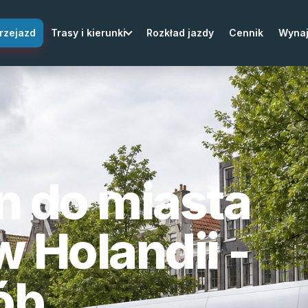
rzejazd
Trasy i kierunki
Rozkład jazdy
Cennik
Wyna
n do miasta
 Holandii -
ób