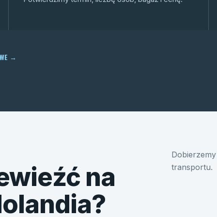
OWE
→
Dobierzemy 
ewieźć na
transportu.
Holandia?