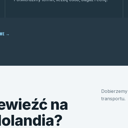
OWE
→
Dobierzemy 
ewieźć na
transportu.
Holandia?