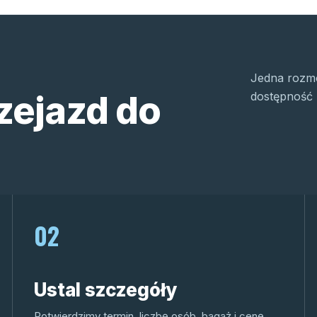
Jedna rozmo
zejazd do
dostępność 
02
Ustal szczegóły
Potwierdzimy termin, liczbę osób, bagaż i cenę.