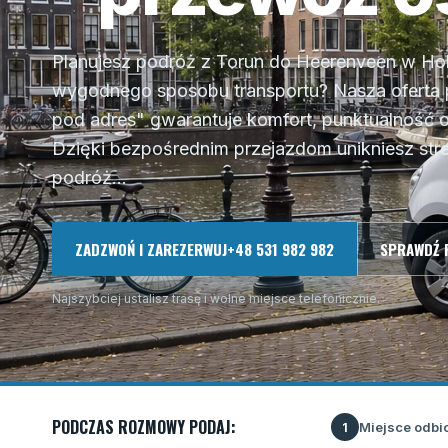
Planujesz podróż z Torun do Heerenveen w Hol
wygodnego sposobu transportu? Nasza oferta
pod adres" gwarantuje komfort, punktualność o
Dzięki bezpośrednim przejazdom unikniesz stre
podróż...
ZADZWOŃ I ZAREZERWUJ
+48 531 982 982
SPRAWDŹ 
Najszybciej ustalisz trasę i wolne miejsce telefonicznie.
PODCZAS ROZMOWY PODAJ:
Miejsce odbi
1