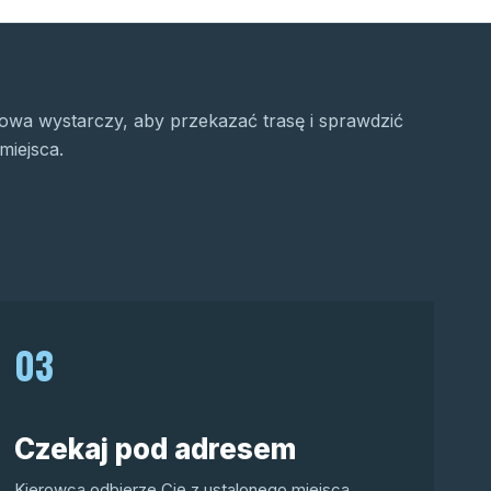
wa wystarczy, aby przekazać trasę i sprawdzić
miejsca.
03
Czekaj pod adresem
Kierowca odbierze Cię z ustalonego miejsca.