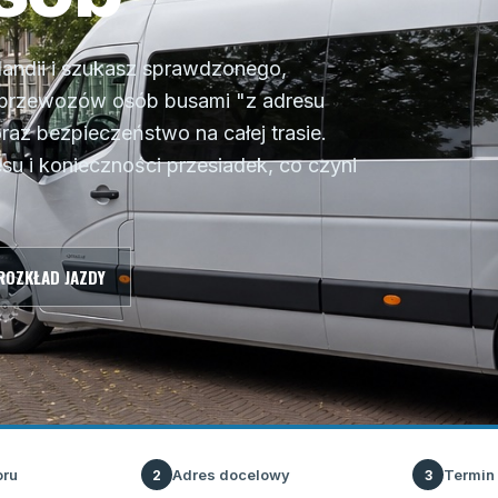
andii i szukasz sprawdzonego,
 przewozów osób busami "z adresu
raz bezpieczeństwo na całej trasie.
su i konieczności przesiadek, co czyni
ROZKŁAD JAZDY
oru
Adres docelowy
Termin
2
3