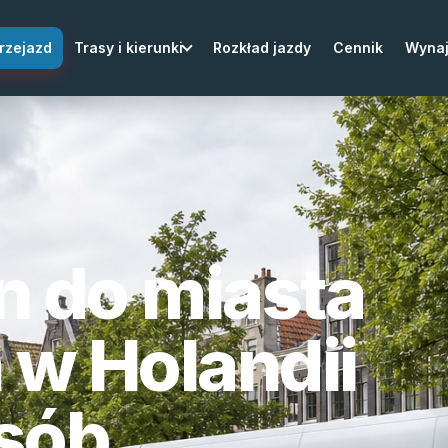
rzejazd
Trasy i kierunki
Rozkład jazdy
Cennik
Wyna
n do miasta
w Holandii
osób