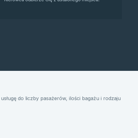
usługę do liczby pasażerów, ilości bagażu i rodzaju