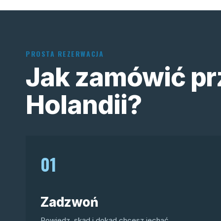
PROSTA REZERWACJA
Jak zamówić pr
Holandii?
01
Zadzwoń
Powiedz, skąd i dokąd chcesz jechać.