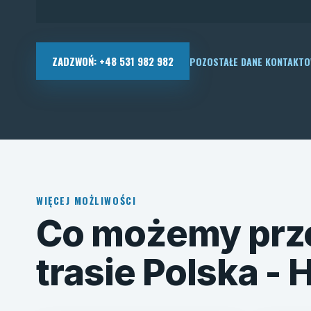
ZADZWOŃ: +48 531 982 982
POZOSTAŁE DANE KONTAKT
WIĘCEJ MOŻLIWOŚCI
Co możemy prz
trasie Polska - 