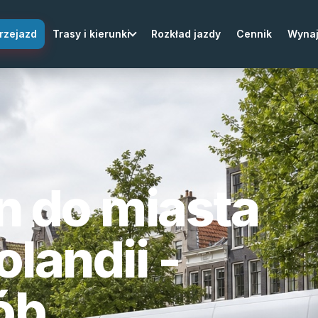
rzejazd
Trasy i kierunki
Rozkład jazdy
Cennik
Wyna
n do miasta
landii -
ób