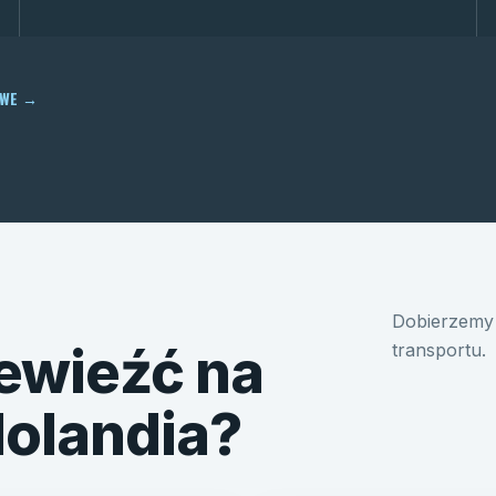
OWE
→
Dobierzemy 
ewieźć na
transportu.
Holandia?