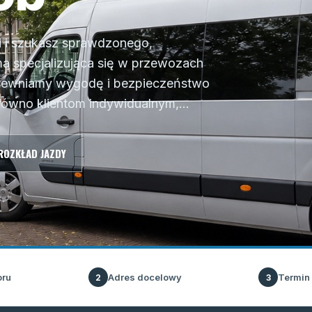
i i szukasz sprawdzonego,
a specjalizująca się w przewozach
apewniamy wygodę i bezpieczeństwo
równo klientom indywidualnym,...
ROZKŁAD JAZDY
oru
Adres docelowy
Termin
2
3