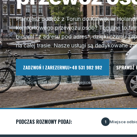
Planujesz podróż z Torun do Katwijk w Holandi
komfortowego przewozu osób? Tomiline to firm
busami "z adresu pod adres", dzięki czemu z
na całej trasie. Nasze usługi są dedykowane za
ZADZWOŃ I ZAREZERWUJ
+48 531 982 982
SPRAWDŹ 
Najszybciej ustalisz trasę i wolne miejsce telefonicznie.
PODCZAS ROZMOWY PODAJ:
Miejsce odbi
1