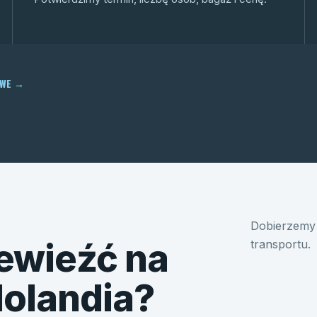
OWE
→
Dobierzemy 
ewieźć na
transportu.
Holandia?