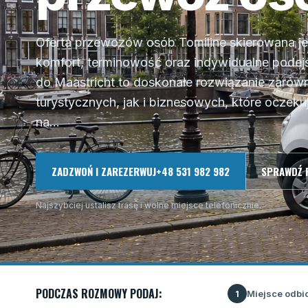
Oferta przewozów osób Tomiline skierowana jes
komfort, terminowość oraz indywidualne podej
do Maastricht to doskonałe rozwiązanie zarów
turystycznych, jak i biznesowych, które oczeku
na...
ZADZWOŃ I ZAREZERWUJ
+48 531 982 982
SPRAWDŹ 
Najszybciej ustalisz trasę i wolne miejsce telefonicznie.
PODCZAS ROZMOWY PODAJ:
Miejsce odbi
1