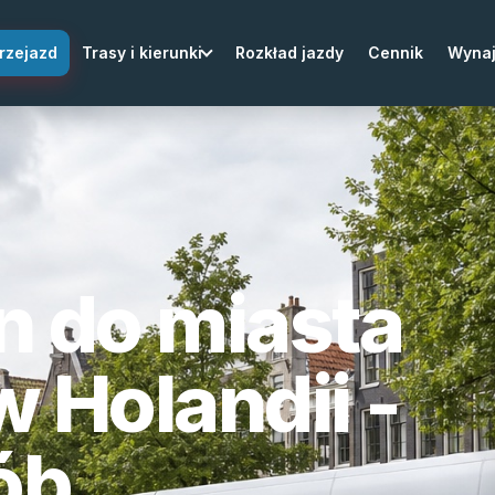
rzejazd
Trasy i kierunki
Rozkład jazdy
Cennik
Wyna
n do miasta
 Holandii -
ób