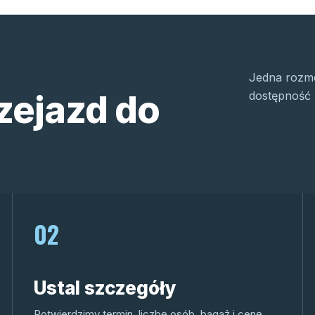
Jedna rozmo
zejazd do
dostępność 
02
Ustal szczegóły
Potwierdzimy termin, liczbę osób, bagaż i cenę.