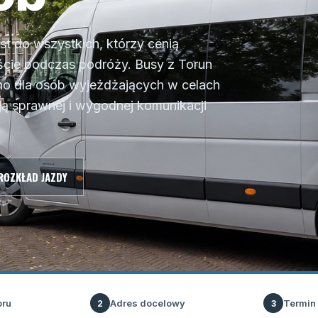
t do wszystkich, którzy cenią
ście podczas podróży. Busy z Torun
no dla osób wyjeżdżających w celach
ją sprawnej i wygodnej komunikacji
ROZKŁAD JAZDY
oru
Adres docelowy
Termin
2
3