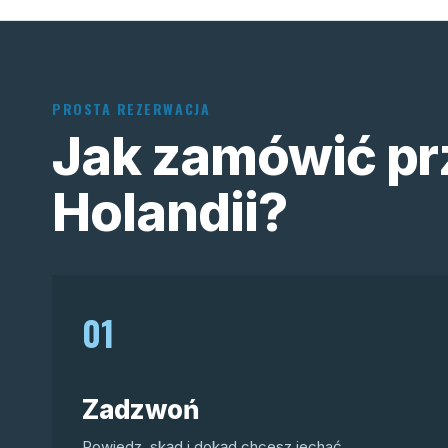
PROSTA REZERWACJA
Jak zamówić pr
Holandii?
01
Zadzwoń
Powiedz, skąd i dokąd chcesz jechać.