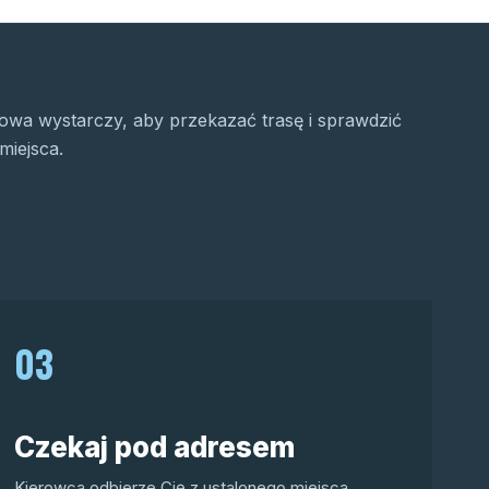
wa wystarczy, aby przekazać trasę i sprawdzić
miejsca.
03
Czekaj pod adresem
Kierowca odbierze Cię z ustalonego miejsca.