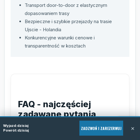
Transport door-to-door z elastycznym
dopasowaniem trasy
Bezpieczne i szybkie przejazdy na trasie
Ujscie - Holandia
Konkurencyjne warunki cenowe i
transparentność w kosztach
FAQ - najczęściej
zadawane pytania
Wyjazd:
dzisiaj
×
ZADZWOŃ I ZAREZERWUJ
Powrót:
dzisiaj
Jak zarezerwować przejazd
busy z Ujscie do Holandii?