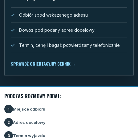
Odbiór spod wskazanego adresu
Dowóz pod podany adres docelowy
Termin, cenę i bagaż potwierdzamy telefonicznie
SPRAWDŹ ORIENTACYJNY CENNIK
→
PODCZAS ROZMOWY PODAJ:
Miejsce odbioru
1
Adres docelowy
2
Termin wyjazdu
3