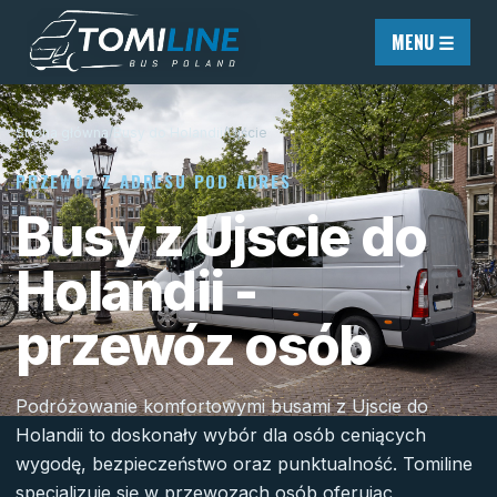
Przejdź do treści
MENU ☰
Strona główna
/
Busy do Holandii
/
Ujście
PRZEWÓZ Z ADRESU POD ADRES
Busy z Ujscie do
Holandii -
przewóz osób
Podróżowanie komfortowymi busami z Ujscie do
Holandii to doskonały wybór dla osób ceniących
wygodę, bezpieczeństwo oraz punktualność. Tomiline
specjalizuje się w przewozach osób oferując