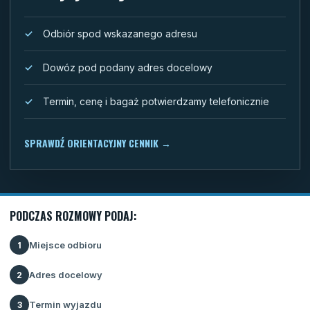
Odbiór spod wskazanego adresu
Dowóz pod podany adres docelowy
Termin, cenę i bagaż potwierdzamy telefonicznie
SPRAWDŹ ORIENTACYJNY CENNIK
→
PODCZAS ROZMOWY PODAJ:
Miejsce odbioru
1
Adres docelowy
2
Termin wyjazdu
3