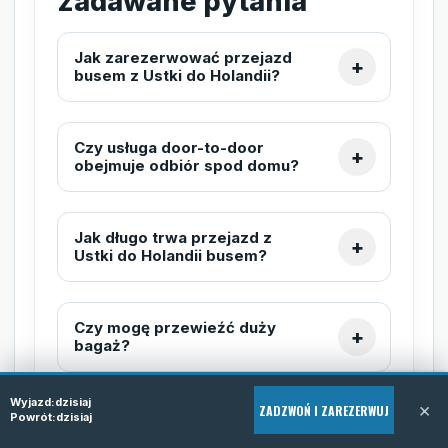
zadawane pytania
Jak zarezerwować przejazd
busem z Ustki do Holandii?
Czy usługa door-to-door
obejmuje odbiór spod domu?
Jak długo trwa przejazd z
Ustki do Holandii busem?
Czy mogę przewieźć duży
bagaż?
Wyjazd:
dzisiaj
×
ZADZWOŃ I ZAREZERWUJ
Czy są stałe rozkłady jazdy?
Powrót:
dzisiaj