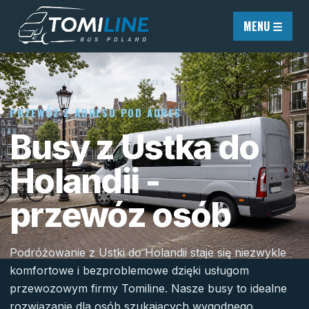
Przejdź do treści
MENU ☰
Strona główna
/
Busy do Holandii
/
Ustka
PRZEWÓZ Z ADRESU POD ADRES
Busy z Ustka do
Holandii -
przewóz osób
Podróżowanie z Ustki do Holandii staje się niezwykle
komfortowe i bezproblemowe dzięki usługom
przewozowym firmy Tomiline. Nasze busy to idealne
rozwiązanie dla osób szukających wygodnego