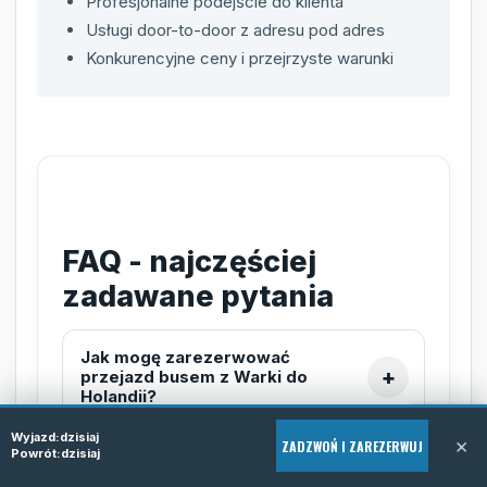
Profesjonalne podejście do klienta
Usługi door-to-door z adresu pod adres
Konkurencyjne ceny i przejrzyste warunki
FAQ - najczęściej
zadawane pytania
Jak mogę zarezerwować
przejazd busem z Warki do
Holandii?
Wyjazd:
dzisiaj
×
ZADZWOŃ I ZAREZERWUJ
Powrót:
dzisiaj
Czy busy z Warki do Holandii