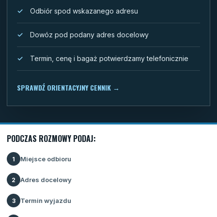
Odbiór spod wskazanego adresu
Dowóz pod podany adres docelowy
Termin, cenę i bagaż potwierdzamy telefonicznie
SPRAWDŹ ORIENTACYJNY CENNIK
→
PODCZAS ROZMOWY PODAJ:
Miejsce odbioru
1
Adres docelowy
2
Termin wyjazdu
3