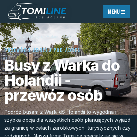
Przejdź do treści
MENU ☰
Strona główna
/
Busy do Holandii
/
Warka
PRZEWÓZ Z ADRESU POD ADRES
Busy z Warka do
Holandii -
przewóz osób
Podróż busem z Warki do Holandii to wygodna i
szybka opcja dla wszystkich osób planujących wyjazd
za granicę w celach zarobkowych, turystycznych czy
rodzinnych. Nasza firma Tomiline specjalizuje się w