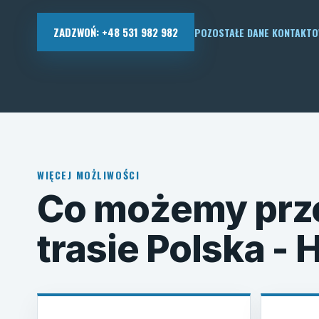
ZADZWOŃ: +48 531 982 982
POZOSTAŁE DANE KONTAKT
WIĘCEJ MOŻLIWOŚCI
Co możemy prz
trasie Polska - 