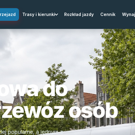
rzejazd
Trasy i kierunki
Rozkład jazdy
Cennik
Wyna
kowa do
przewóz osób
ej popularne, a jednym z