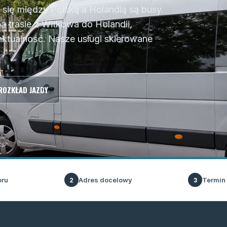
ię między Polską a Holandią są busy.
a trasie z Witkowa do Holandii,
ktualność. Nasze usługi skierowane
ROZKŁAD JAZDY
oru
Adres docelowy
Termin
2
3