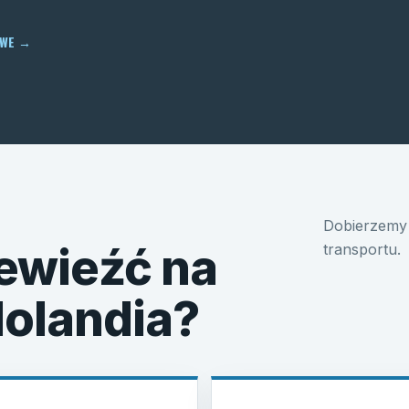
OWE
→
Dobierzemy 
ewieźć na
transportu.
Holandia?