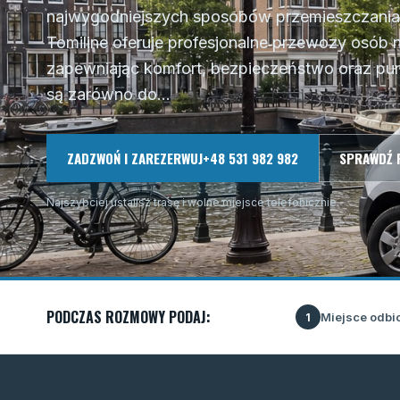
najwygodniejszych sposobów przemieszczania s
Tomiline oferuje profesjonalne przewozy osób n
zapewniając komfort, bezpieczeństwo oraz pun
są zarówno do...
ZADZWOŃ I ZAREZERWUJ
+48 531 982 982
SPRAWDŹ 
Najszybciej ustalisz trasę i wolne miejsce telefonicznie.
PODCZAS ROZMOWY PODAJ:
Miejsce odbi
1