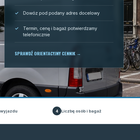
Dowóz pod podany adres docelowy
Termin, cenę i bagaż potwierdzamy
telefonicznie
SPRAWDŹ ORIENTACYJNY CENNIK
→
 wyjazdu
Liczbę osób i bagaż
4