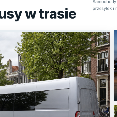
Samochody 
usy w trasie
przesyłek i