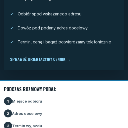
Odbiór spod wskazanego adresu
Dowóz pod podany adres docelowy
Termin, cenę i bagaż potwierdzamy telefonicznie
SPRAWDŹ ORIENTACYJNY CENNIK
→
PODCZAS ROZMOWY PODAJ:
Miejsce odbioru
1
Adres docelowy
2
Termin wyjazdu
3