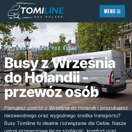
Przejdź do treści
MENU ☰
Strona główna
/
Busy do Holandii
/
Września
PRZEWÓZ Z ADRESU POD ADRES
Busy z Września
do Holandii -
przewóz osób
Planujesz podróż z Września do Holandii i poszukujesz
niezawodnego oraz wygodnego środka transportu?
Busy Tomiline to idealne rozwiązanie dla Ciebie. Nasze
usługi przewozowe łączą szybkość, komfort oraz