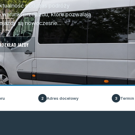
nktualność podczas podróży
e warunki przejazdu, które pozwalają
pojazdy są nowoczesne...
ROZKŁAD JAZDY
oru
Adres docelowy
Termin
2
3