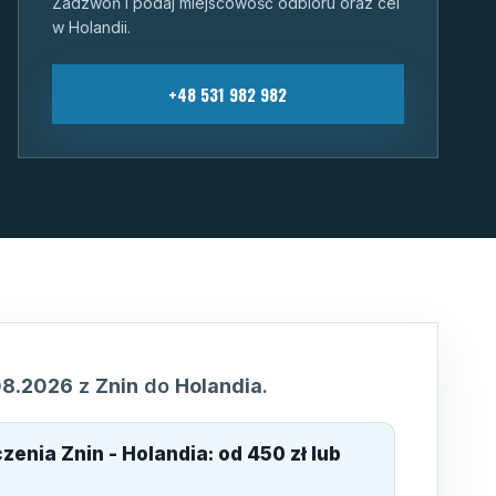
Zadzwoń i podaj miejscowość odbioru oraz cel
w Holandii.
+48 531 982 982
08.2026
z
Znin
do
Holandia
.
ączenia
Znin - Holandia
:
od 450 zł lub