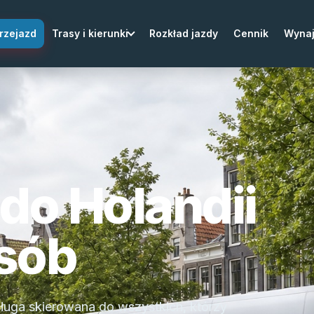
rzejazd
Trasy i kierunki
Rozkład jazdy
Cennik
Wyna
 do Holandii
osób
sługa skierowana do wszystkich, którzy