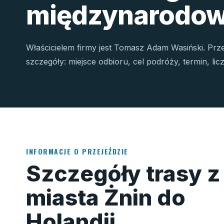
międzynarodow
Właścicielem firmy jest Tomasz Adam Wasiński. Prz
szczegóły: miejsce odbioru, cel podróży, termin, li
INFORMACJE O PRZEJEŹDZIE
Szczegóły trasy z
miasta Żnin do
Holandii