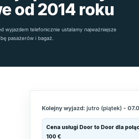
e od 2014 roku
ed wyjazdem telefonicznie ustalamy najważniejsze
czbę pasażerów i bagaż.
Kolejny wyjazd:
jutro (piątek)
-
07.
Cena usługi Door to Door dla poł
100 €