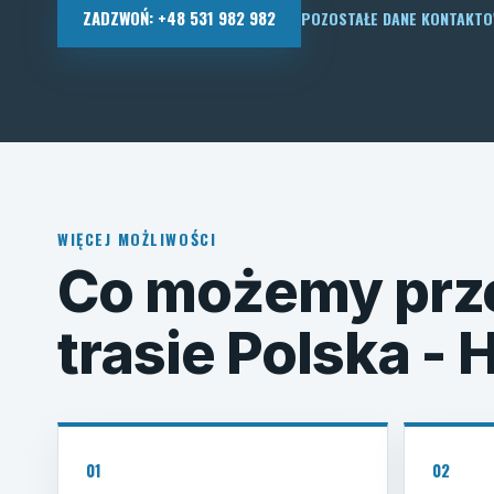
ZADZWOŃ: +48 531 982 982
POZOSTAŁE DANE KONTAKT
WIĘCEJ MOŻLIWOŚCI
Co możemy prz
trasie Polska - 
01
02