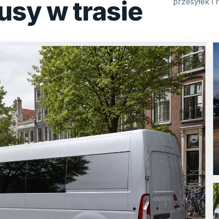
usy w trasie
przesyłek i