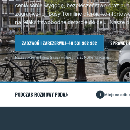
cenią sobie wygodę, bezpieczeństwo oraz pu
zagranicznej. Busy Tomiline oferują komfortow
na relaks i swobodne dotarcie do celu. Nasze 
ZADZWOŃ I ZAREZERWUJ
+48 531 982 982
SPRAWDŹ 
Najszybciej ustalisz trasę i wolne miejsce telefonicznie.
PODCZAS ROZMOWY PODAJ:
Miejsce odbi
1