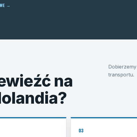
OWE
→
Dobierzemy 
ewieźć na
transportu.
Holandia?
03