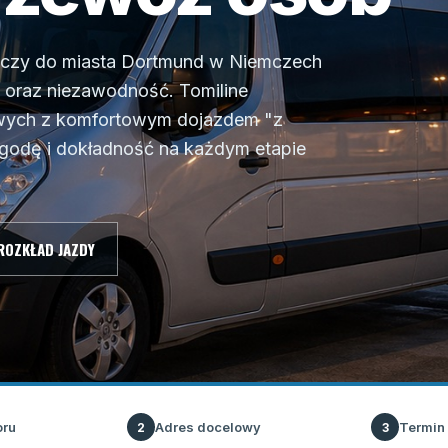
zczy do miasta Dortmund w Niemczech
o oraz niezawodność. Tomiline
dowych z komfortowym dojazdem "z
godę i dokładność na każdym etapie
ROZKŁAD JAZDY
oru
Adres docelowy
Termin
2
3