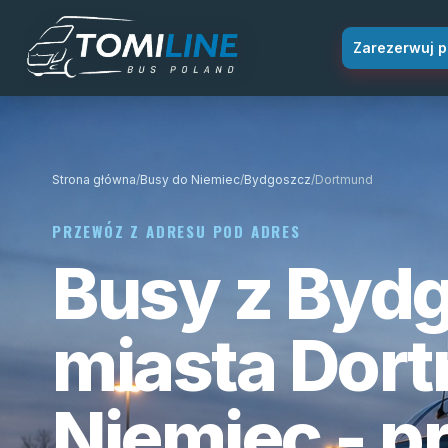
Przejdź do treści
Zarezerwuj p
Strona główna
/
Busy do Niemiec
/
Bydgoszcz
/
Dortmund
PRZEWÓZ Z ADRESU POD ADRES
Busy z Byd
miasta Dor
Niemiec - p