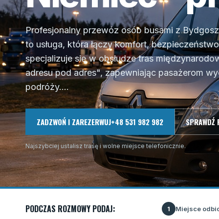
Profesjonalny przewóz osób busami z Bydgos
to usługa, która łączy komfort, bezpieczeństw
specjalizuje się w obsłudze tras międzynaro
adresu pod adres", zapewniając pasażerom wy
podróży....
ZADZWOŃ I ZAREZERWUJ
+48 531 982 982
SPRAWDŹ 
Najszybciej ustalisz trasę i wolne miejsce telefonicznie.
PODCZAS ROZMOWY PODAJ:
Miejsce odbi
1