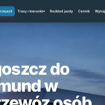
rzejazd
Trasy i kierunki
Rozkład jazdy
Cennik
Wyna
goszcz do
tmund w
rzewóz osób