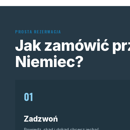
PROSTA REZERWACJA
Jak zamówić pr
Niemiec?
01
Zadzwoń
Powiedz, skąd i dokąd chcesz jechać.