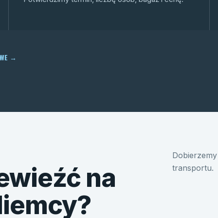
OWE
→
Dobierzemy 
ewieźć na
transportu.
 Niemcy?