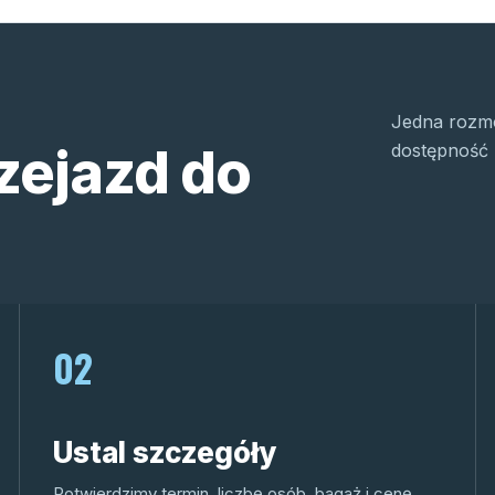
Jedna rozmo
zejazd do
dostępność 
02
Ustal szczegóły
Potwierdzimy termin, liczbę osób, bagaż i cenę.