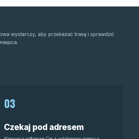
wa wystarczy, aby przekazać trasę i sprawdzić
miejsca.
03
Czekaj pod adresem
Kierowca odbierze Cię z ustalonego miejsca.