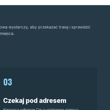
wa wystarczy, aby przekazać trasę i sprawdzić
miejsca.
03
Czekaj pod adresem
Kierowca odbierze Cię z ustalonego miejsca.