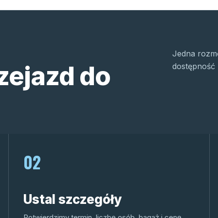
Jedna rozmo
zejazd do
dostępność 
02
Ustal szczegóły
Potwierdzimy termin, liczbę osób, bagaż i cenę.