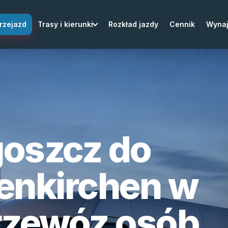
rzejazd
Trasy i kierunki
Rozkład jazdy
Cennik
Wyna
goszcz do
enkirchen w
rzewóz osób