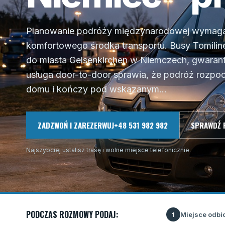
Planowanie podróży międzynarodowej wymaga
komfortowego środka transportu. Busy Tomilin
do miasta Gelsenkirchen w Niemczech, gwaran
usługa door-to-door sprawia, że podróż rozp
domu i kończy pod wskazanym...
ZADZWOŃ I ZAREZERWUJ
+48 531 982 982
SPRAWDŹ 
Najszybciej ustalisz trasę i wolne miejsce telefonicznie.
PODCZAS ROZMOWY PODAJ:
Miejsce odbi
1