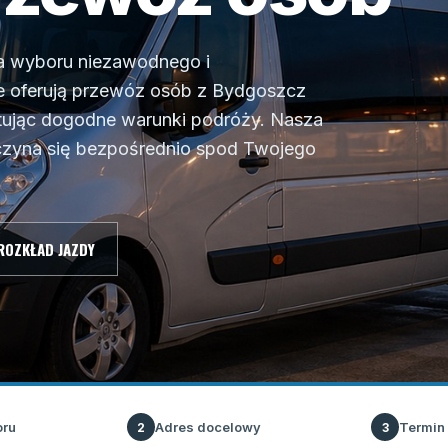
 wyboru niezawodnego i
e oferują przewóz osób z Bydgoszcz
tując dogodne warunki podróży. Nasza
oczyna się bezpośrednio spod Twojego
ROZKŁAD JAZDY
oru
Adres docelowy
Termin
2
3