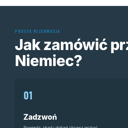
PROSTA REZERWACJA
Jak zamówić pr
Niemiec?
01
Zadzwoń
Powiedz, skąd i dokąd chcesz jechać.