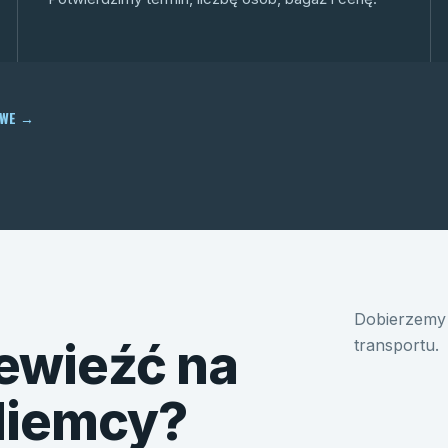
OWE
→
Dobierzemy 
ewieźć na
transportu.
 Niemcy?