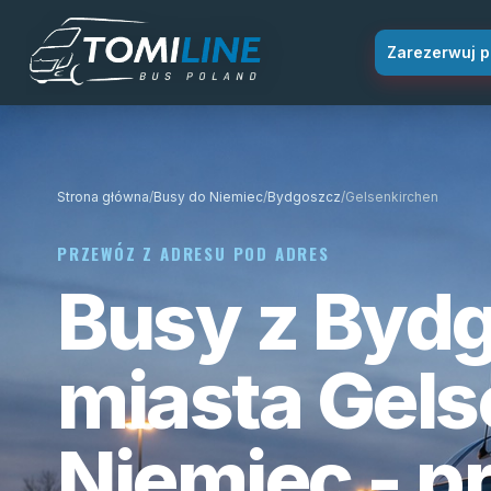
Przejdź do treści
Zarezerwuj p
Strona główna
/
Busy do Niemiec
/
Bydgoszcz
/
Gelsenkirchen
PRZEWÓZ Z ADRESU POD ADRES
Busy z Byd
miasta Gels
Niemiec - p