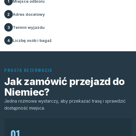
Miejsce odbioru
1
Adres docelowy
2
Termin wyjazdu
3
Liczbę osób i bagaż
4
PROSTA REZERWACJA
Jak zamówić przejazd do
Niemiec?
Jedna rozmowa wystarczy, aby przekazać trasę i sprawdzić
dostępność miejsca.
01