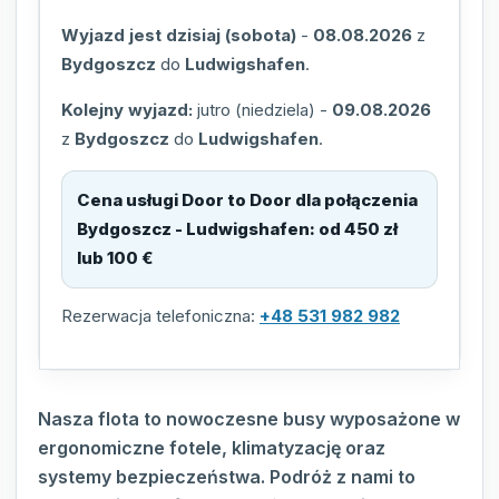
Wyjazd jest dzisiaj (sobota)
-
08.08.2026
z
Bydgoszcz
do
Ludwigshafen
.
Kolejny wyjazd:
jutro (niedziela)
-
09.08.2026
z
Bydgoszcz
do
Ludwigshafen
.
Cena usługi Door to Door dla połączenia
Bydgoszcz - Ludwigshafen
:
od 450 zł
lub 100 €
Rezerwacja telefoniczna:
+48 531 982 982
Nasza flota to nowoczesne busy wyposażone w
ergonomiczne fotele, klimatyzację oraz
systemy bezpieczeństwa. Podróż z nami to