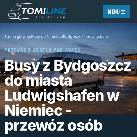
Przejdź do treści
MENU ☰
Strona główna
/
Busy do Niemiec
/
Bydgoszcz
/
Ludwigshafen
PRZEWÓZ Z ADRESU POD ADRES
Busy z Bydgoszcz
do miasta
Ludwigshafen w
Niemiec -
przewóz osób