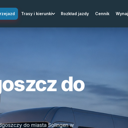
rzejazd
Trasy i kierunki
Rozkład jazdy
Cennik
Wyna
goszcz do
dgoszczy do miasta Solingen w