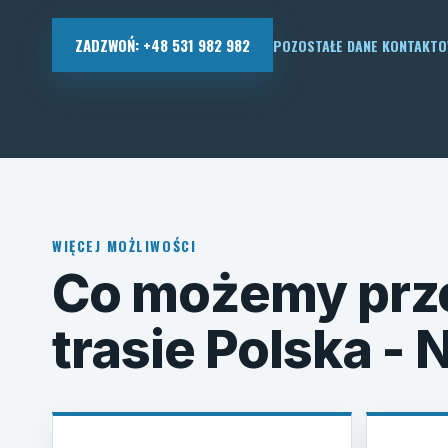
ZADZWOŃ: +48 531 982 982
POZOSTAŁE DANE KONTAKT
WIĘCEJ MOŻLIWOŚCI
Co możemy prz
trasie Polska -