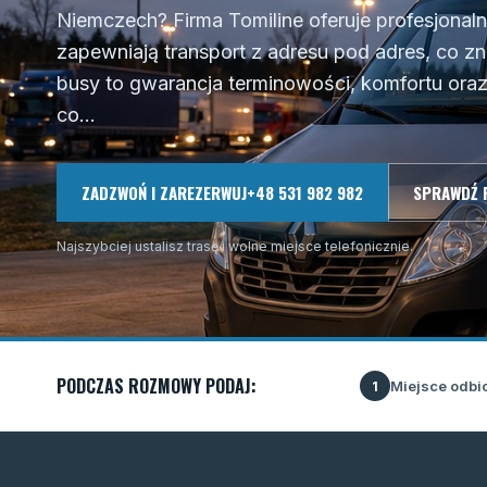
Niemczech? Firma Tomiline oferuje profesjonal
zapewniają transport z adresu pod adres, co z
busy to gwarancja terminowości, komfortu ora
co...
ZADZWOŃ I ZAREZERWUJ
+48 531 982 982
SPRAWDŹ 
Najszybciej ustalisz trasę i wolne miejsce telefonicznie.
PODCZAS ROZMOWY PODAJ:
Miejsce odbi
1