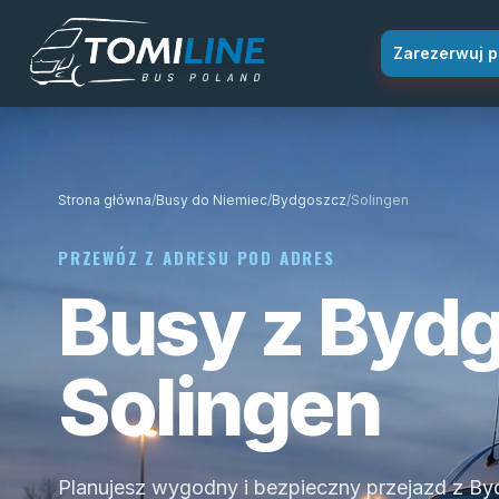
Przejdź do treści
Zarezerwuj p
Strona główna
/
Busy do Niemiec
/
Bydgoszcz
/
Solingen
PRZEWÓZ Z ADRESU POD ADRES
Busy z Byd
Solingen
Planujesz wygodny i bezpieczny przejazd z By