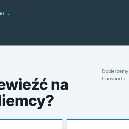
OWE
→
Dobierzemy 
ewieźć na
transportu.
 Niemcy?