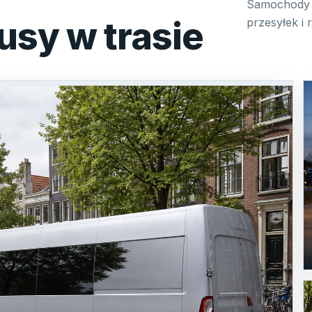
Samochody 
usy w trasie
przesyłek i