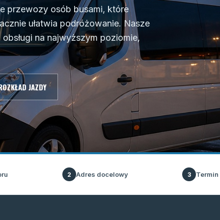
ne przewozy osób busami, które
nacznie ułatwia podróżowanie. Nasze
z obsługi na najwyższym poziomie,
ROZKŁAD JAZDY
oru
Adres docelowy
Termin
2
3