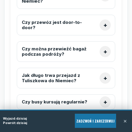
Niemiec?
Czy przewóz jest door-to-
door?
Czy można przewieźć bagaż
podczas podróży?
Jak długo trwa przejazd z
Tuliszkowa do Niemiec?
Czy busy kursują regularnie?
Wyjazd:
dzisiaj
×
ZADZWOŃ I ZAREZERWUJ
Czy przewoźnik posiada
Powrót:
dzisiaj
ubezpieczenie pasażerów?