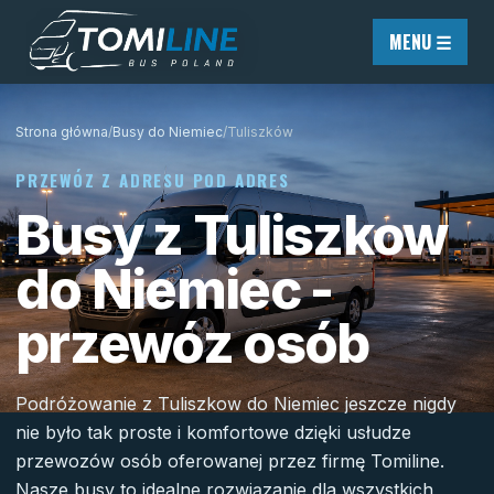
Przejdź do treści
MENU ☰
Strona główna
/
Busy do Niemiec
/
Tuliszków
PRZEWÓZ Z ADRESU POD ADRES
Busy z Tuliszkow
do Niemiec -
przewóz osób
Podróżowanie z Tuliszkow do Niemiec jeszcze nigdy
nie było tak proste i komfortowe dzięki usłudze
przewozów osób oferowanej przez firmę Tomiline.
Nasze busy to idealne rozwiązanie dla wszystkich,