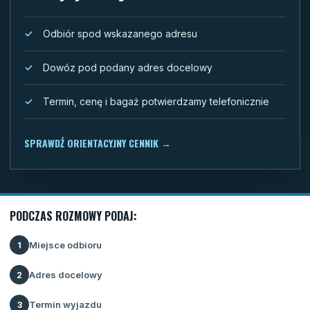
Odbiór spod wskazanego adresu
Dowóz pod podany adres docelowy
Termin, cenę i bagaż potwierdzamy telefonicznie
SPRAWDŹ ORIENTACYJNY CENNIK
→
PODCZAS ROZMOWY PODAJ:
Miejsce odbioru
1
Adres docelowy
2
Termin wyjazdu
3