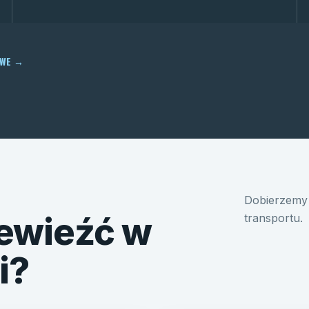
OWE
→
Dobierzemy 
ewieźć w
transportu.
i?