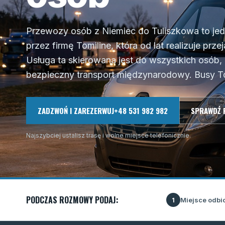
Przewozy osób z Niemiec do Tuliszkowa to je
przez firmę Tomiline, która od lat realizuje prze
Usługa ta skierowana jest do wszystkich osób, 
bezpieczny transport międzynarodowy. Busy Tom
ZADZWOŃ I ZAREZERWUJ
+48 531 982 982
SPRAWDŹ 
Najszybciej ustalisz trasę i wolne miejsce telefonicznie.
PODCZAS ROZMOWY PODAJ:
Miejsce odbi
1