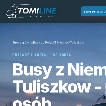
Przejdź do treści
Zarezerwuj p
Strona główna
/
Busy do Polski
/
Z Niemiec
/
Tuliszków
PRZEWÓZ Z ADRESU POD ADRES
Busy z Niem
Tuliszkow -
osób