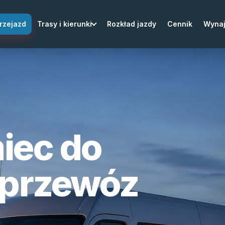
rzejazd
Trasy i kierunki
Rozkład jazdy
Cennik
Wyna
iec do
 przewóz