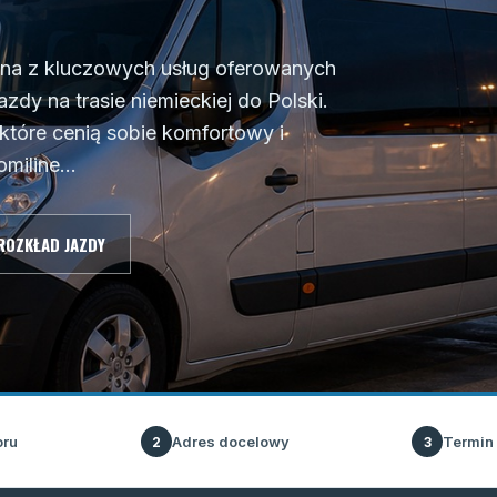
dna z kluczowych usług oferowanych
jazdy na trasie niemieckiej do Polski.
które cenią sobie komfortowy i
iline...
ROZKŁAD JAZDY
oru
Adres docelowy
Termin
2
3