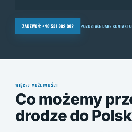
ZADZWOŃ: +48 531 982 982
POZOSTAŁE DANE KONTAKT
WIĘCEJ MOŻLIWOŚCI
Co możemy prz
drodze do Polsk