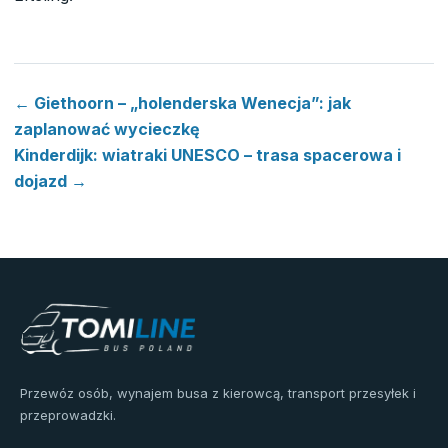
← Giethoorn – „holenderska Wenecja”: jak
zaplanować wycieczkę
Kinderdijk: wiatraki UNESCO – trasa spacerowa i
dojazd →
Przewóz osób, wynajem busa z kierowcą, transport przesyłek i
przeprowadzki.